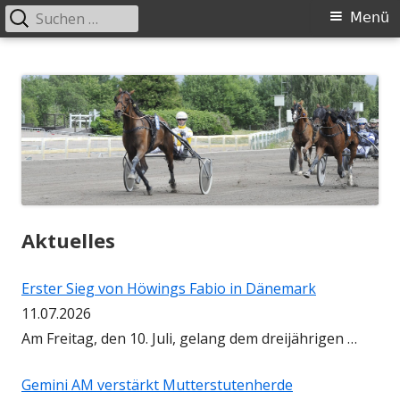
Suchen
Primäres
Menü
nach:
Menü
Springe
Höwingshof
Traberzucht seit Generationen – im Herzen des Ruhrgebiets
zum
Inhalt
Aktuelles
Erster Sieg von Höwings Fabio in Dänemark
11.07.2026
Am Freitag, den 10. Juli, gelang dem dreijährigen …
Gemini AM verstärkt Mutterstutenherde