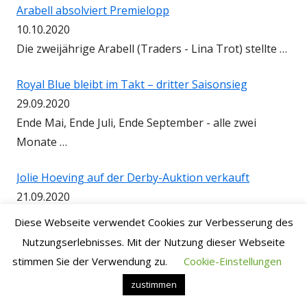
Arabell absolviert Premielopp
10.10.2020
Die zweijährige Arabell (Traders - Lina Trot) stellte …
Royal Blue bleibt im Takt – dritter Saisonsieg
29.09.2020
Ende Mai, Ende Juli, Ende September - alle zwei
Monate …
Jolie Hoeving auf der Derby-Auktion verkauft
21.09.2020
Die von uns gezüchtete, französisch registrierte …
Diese Webseite verwendet Cookies zur Verbesserung des
Nutzungserlebnisses. Mit der Nutzung dieser Webseite
Jolie Hoeving im Video
stimmen Sie der Verwendung zu.
Cookie-Einstellungen
24.08.2020
zustimmen
Auf der Derby-Auktion bieten wir mit der …