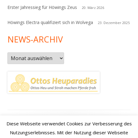
Erster Jahressieg für Höwings Zeus
20. März 2026
Höwings Electra qualifiziert sich in Wolvega
23. Dezember 2025
NEWS-ARCHIV
News-
Archiv
Footer
Datenschutzerklärung
|
Kontakt
|
Impressum
|
Anfahrt /
Diese Webseite verwendet Cookies zur Verbesserung des
Inhalt
how to find us
Nutzungserlebnisses. Mit der Nutzung dieser Webseite