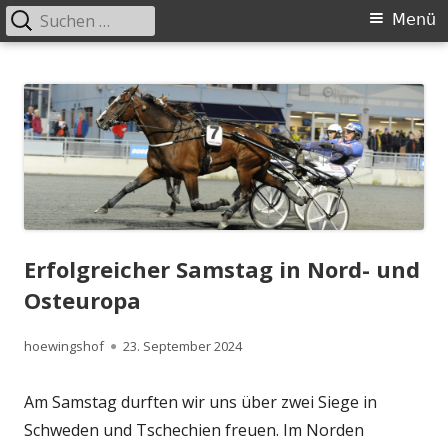
Suchen
Primäres
Menü
nach:
Menü
Springe
Höwingshof
Traberzucht seit Generationen – im Herzen des Ruhrgebiets
zum
Inhalt
Erfolgreicher Samstag in Nord- und
Osteuropa
Autor
Veröffentlicht
hoewingshof
23. September 2024
am
Am Samstag durften wir uns über zwei Siege in
Schweden und Tschechien freuen. Im Norden