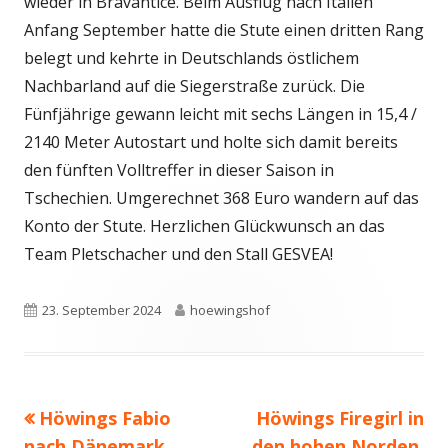
wieder in Bravantice. Beim Ausflug nach Italien
Anfang September hatte die Stute einen dritten Rang
belegt und kehrte in Deutschlands östlichem
Nachbarland auf die Siegerstraße zurück. Die
Fünfjährige gewann leicht mit sechs Längen in 15,4 /
2140 Meter Autostart und holte sich damit bereits
den fünften Volltreffer in dieser Saison in
Tschechien. Umgerechnet 368 Euro wandern auf das
Konto der Stute. Herzlichen Glückwunsch an das
Team Pletschacher und den Stall GESVEA!
Veröffentlicht
Autor
23. September 2024
hoewingshof
am
Vorheriger
Nächster
Höwings Fabio
Höwings Firegirl in
Beitragsnavigation
Beitrag:
Beitrag
nach Dänemark
den hohen Norden,