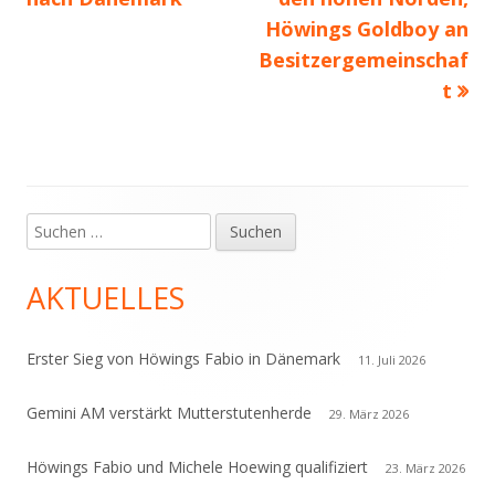
Höwings Goldboy an
Besitzergemeinschaf
t
Suchen
Haupt-
nach:
Seitenleiste
AKTUELLES
Erster Sieg von Höwings Fabio in Dänemark
11. Juli 2026
Gemini AM verstärkt Mutterstutenherde
29. März 2026
Höwings Fabio und Michele Hoewing qualifiziert
23. März 2026