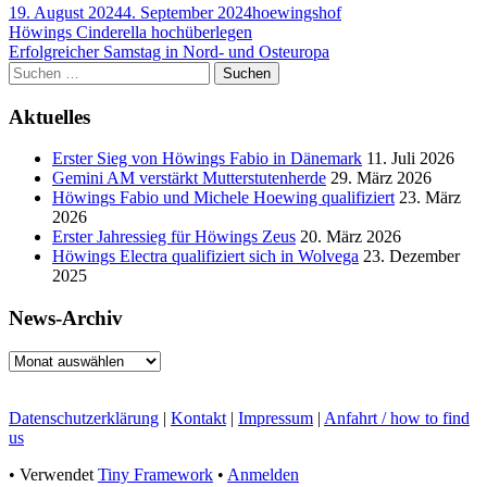
Veröffentlicht
Autor
19. August 2024
4. September 2024
hoewingshof
am
Beitragsnavigation
Vorheriger
Höwings Cinderella hochüberlegen
Beitrag:
Nächster
Erfolgreicher Samstag in Nord- und Osteuropa
Beitrag
Haupt-
Suchen
nach:
Seitenleiste
Aktuelles
Erster Sieg von Höwings Fabio in Dänemark
11. Juli 2026
Gemini AM verstärkt Mutterstutenherde
29. März 2026
Höwings Fabio und Michele Hoewing qualifiziert
23. März
2026
Erster Jahressieg für Höwings Zeus
20. März 2026
Höwings Electra qualifiziert sich in Wolvega
23. Dezember
2025
News-Archiv
News-
Archiv
Footer
Datenschutzerklärung
|
Kontakt
|
Impressum
|
Anfahrt / how to find
us
Inhalt
•
Verwendet
Tiny Framework
•
Anmelden