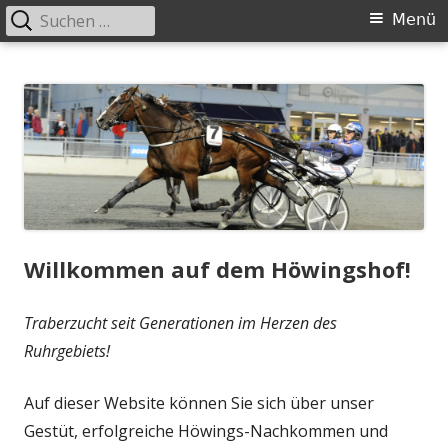
Suchen
Primäres
Menü
nach:
Menü
Springe
Höwingshof
Traberzucht seit Generationen – im Herzen des Ruhrgebiets
zum
Inhalt
Willkommen auf dem Höwingshof!
Traberzucht seit Generationen im Herzen des
Ruhrgebiets!
Auf dieser Website können Sie sich über unser
Gestüt, erfolgreiche Höwings-Nachkommen und