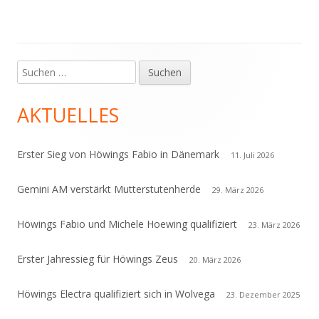
Suchen
Haupt-
nach:
Seitenleiste
AKTUELLES
Erster Sieg von Höwings Fabio in Dänemark
11. Juli 2026
Gemini AM verstärkt Mutterstutenherde
29. März 2026
Höwings Fabio und Michele Hoewing qualifiziert
23. März 2026
Erster Jahressieg für Höwings Zeus
20. März 2026
Höwings Electra qualifiziert sich in Wolvega
23. Dezember 2025