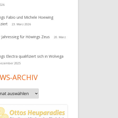
026
gs Fabio und Michele Hoewing
iziert
23. März 2026
r Jahressieg für Höwings Zeus
20. März
gs Electra qualifiziert sich in Wolvega
Dezember 2025
WS-ARCHIV
s-
iv