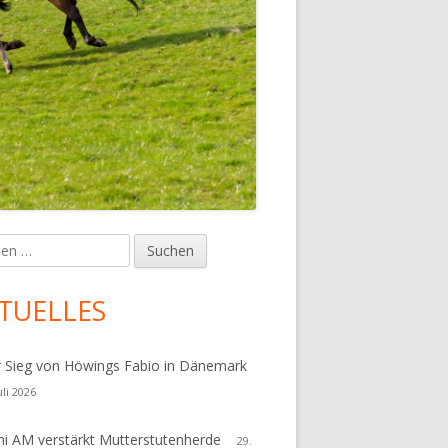
en
upt-
tenleiste
TUELLES
r Sieg von Höwings Fabio in Dänemark
uli 2026
i AM verstärkt Mutterstutenherde
29.