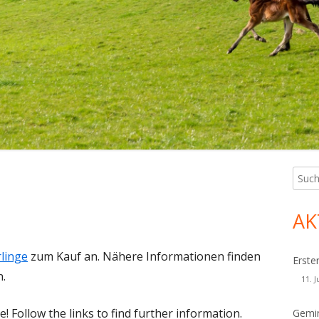
Such
Ha
nach:
Sei
AK
rlinge
zum Kauf an. Nähere Informationen finden
Erste
n.
11. J
e! Follow the links to find further information.
Gemin