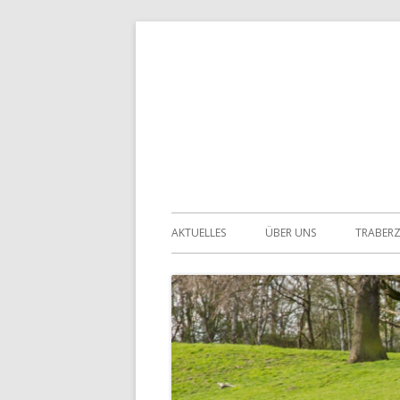
Springe
zum
Inhalt
Primäres
AKTUELLES
ÜBER UNS
TRABER
Menü