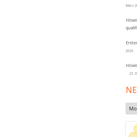
März 2
Höwin
qualif
Erste
2026
Höwin
23. 
NE
New
Arch