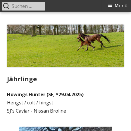
Suchen
Primäres
Menü
nach:
Menü
Springe
Höwingshof
Traberzucht seit Generationen – im Herzen des Ruhrgebiets
zum
Inhalt
Jährlinge
Höwings Hunter (SE, *29.04.2025)
Hengst / colt / hingst
SJ's Caviar - Nissan Broline