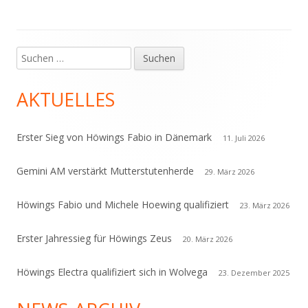
Suchen
Haupt-
nach:
Seitenleiste
AKTUELLES
Erster Sieg von Höwings Fabio in Dänemark
11. Juli 2026
Gemini AM verstärkt Mutterstutenherde
29. März 2026
Höwings Fabio und Michele Hoewing qualifiziert
23. März 2026
Erster Jahressieg für Höwings Zeus
20. März 2026
Höwings Electra qualifiziert sich in Wolvega
23. Dezember 2025