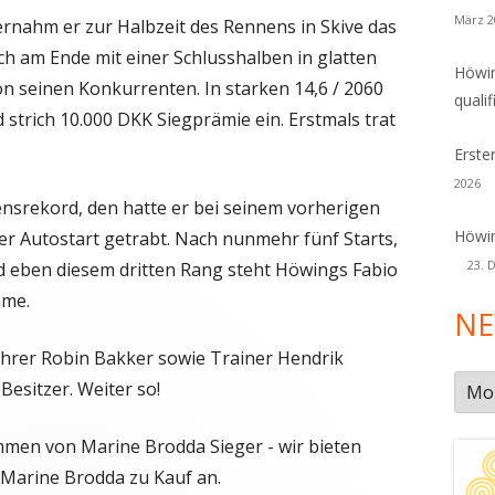
März 2
rnahm er zur Halbzeit des Rennens in Skive das
 am Ende mit einer Schlusshalben in glatten
Höwin
n seinen Konkurrenten. In starken 14,6 / 2060
qualif
 strich 10.000 DKK Siegprämie ein. Erstmals trat
Erste
2026
ensrekord, den hatte er bei seinem vorherigen
Höwin
eter Autostart getrabt. Nach nunmehr fünf Starts,
23. 
d eben diesem dritten Rang steht Höwings Fabio
mme.
NE
hrer Robin Bakker sowie Trainer Hendrik
New
esitzer. Weiter so!
Arch
men von Marine Brodda Sieger - wir bieten
Marine Brodda zu Kauf an.