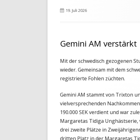
Veröffentlicht
19. Juli 2026
am
Gemini AM verstärkt
Mit der schwedisch gezogenen St
wieder. Gemeinsam mit dem schwe
registrierte Fohlen züchten.
Gemini AM stammt von Trixton und
vielversprechenden Nachkommen. D
190.000 SEK verdient und war zule
Margaretas Tidiga Unghästserie, w
drei zweite Plätze in Zweijährige
dritten Platz in der Margaretas Ti