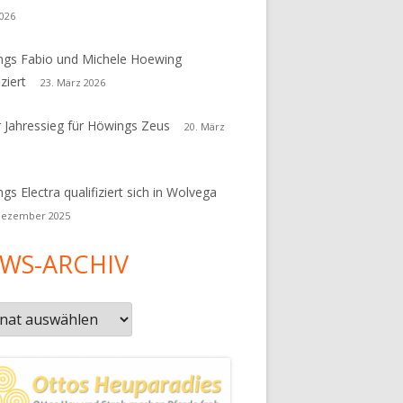
026
gs Fabio und Michele Hoewing
iziert
23. März 2026
r Jahressieg für Höwings Zeus
20. März
gs Electra qualifiziert sich in Wolvega
Dezember 2025
WS-ARCHIV
s-
iv