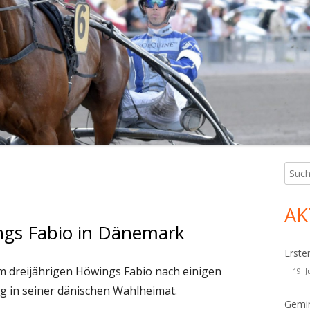
Such
Ha
nach:
Sei
AK
ngs Fabio in Dänemark
Erste
dem dreijährigen Höwings Fabio nach einigen
19. J
eg in seiner dänischen Wahlheimat.
Gemin