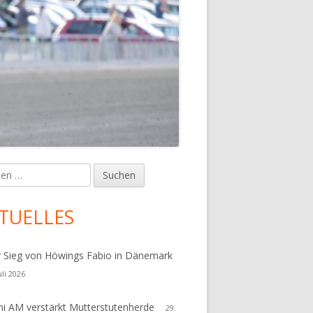
en
upt-
tenleiste
TUELLES
r Sieg von Höwings Fabio in Dänemark
uli 2026
i AM verstärkt Mutterstutenherde
29.