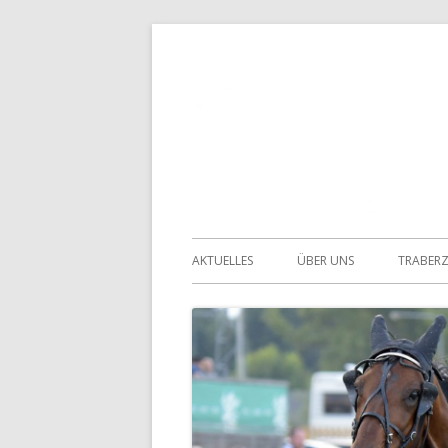
Springe
zum
Inhalt
Primäres
AKTUELLES
ÜBER UNS
TRABER
Menü