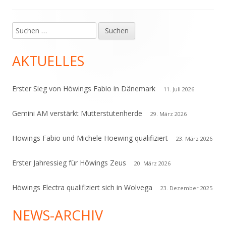
Suchen
Haupt-
nach:
Seitenleiste
AKTUELLES
Erster Sieg von Höwings Fabio in Dänemark
11. Juli 2026
Gemini AM verstärkt Mutterstutenherde
29. März 2026
Höwings Fabio und Michele Hoewing qualifiziert
23. März 2026
Erster Jahressieg für Höwings Zeus
20. März 2026
Höwings Electra qualifiziert sich in Wolvega
23. Dezember 2025
NEWS-ARCHIV