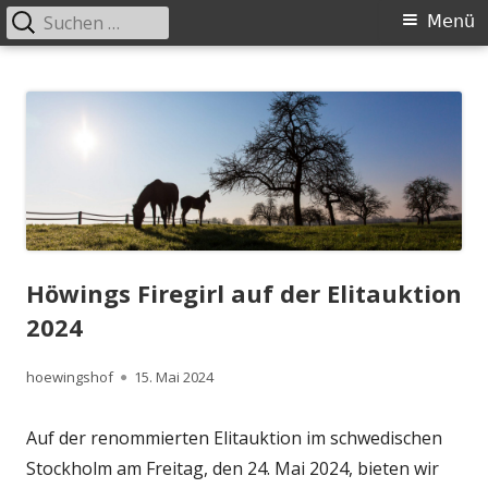
Suchen
Primäres
Menü
nach:
Menü
Springe
Höwingshof
Traberzucht seit Generationen – im Herzen des Ruhrgebiets
zum
Inhalt
Höwings Firegirl auf der Elitauktion
2024
Autor
Veröffentlicht
hoewingshof
15. Mai 2024
am
Auf der renommierten Elitauktion im schwedischen
Stockholm am Freitag, den 24. Mai 2024, bieten wir