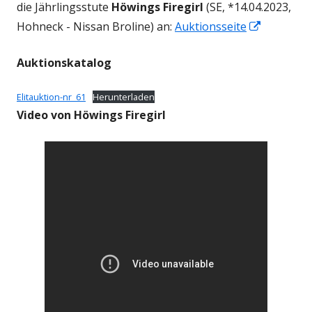
die Jährlingsstute
Höwings Firegirl
(SE, *14.04.2023,
In
Hohneck - Nissan Broline) an:
Auktionsseite
neuem
Auktionskatalog
Fenster
öffnen
Elitauktion-nr_61
Herunterladen
Video von Höwings Firegirl