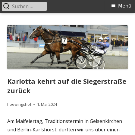
Suchen
Primäres
Menü
nach:
Menü
Springe
Höwingshof
Traberzucht seit Generationen – im Herzen des Ruhrgebiets
zum
Inhalt
Karlotta kehrt auf die Siegerstraße
zurück
Autor
Veröffentlicht
hoewingshof
1. Mai 2024
am
Am Maifeiertag, Traditionstermin in Gelsenkirchen
und Berlin-Karlshorst, durften wir uns über einen