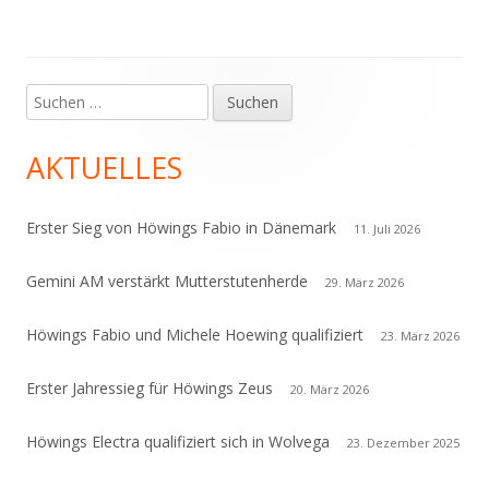
Suchen
Haupt-
nach:
Seitenleiste
AKTUELLES
Erster Sieg von Höwings Fabio in Dänemark
11. Juli 2026
Gemini AM verstärkt Mutterstutenherde
29. März 2026
Höwings Fabio und Michele Hoewing qualifiziert
23. März 2026
Erster Jahressieg für Höwings Zeus
20. März 2026
Höwings Electra qualifiziert sich in Wolvega
23. Dezember 2025