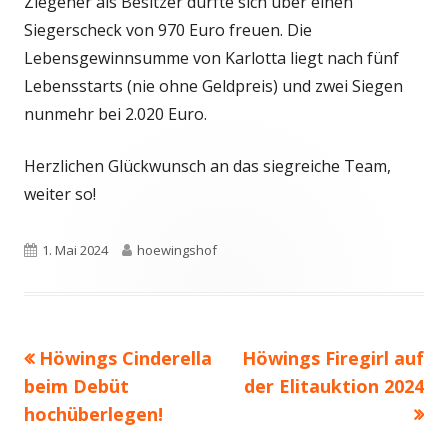
Ziegener als Besitzer durfte sich über einen
Siegerscheck von 970 Euro freuen. Die
Lebensgewinnsumme von Karlotta liegt nach fünf
Lebensstarts (nie ohne Geldpreis) und zwei Siegen
nunmehr bei 2.020 Euro.
Herzlichen Glückwunsch an das siegreiche Team,
weiter so!
Veröffentlicht
Autor
1. Mai 2024
hoewingshof
am
Vorheriger
Nächster
Höwings Cinderella
Höwings Firegirl auf
Beitragsnavigation
Beitrag:
Beitrag
beim Debüt
der Elitauktion 2024
hochüberlegen!