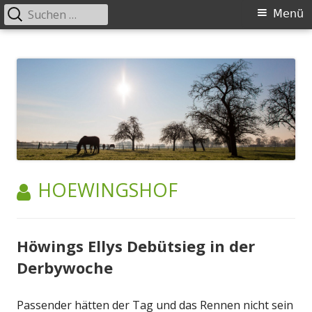
Suchen
Primäres
Menü
nach:
Menü
Springe
Höwingshof
Traberzucht seit Generationen – im Herzen des Ruhrgebiets
zum
Inhalt
AUTOR:
HOEWINGSHOF
Höwings Ellys Debütsieg in der
Derbywoche
Passender hätten der Tag und das Rennen nicht sein