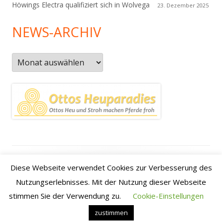
Höwings Electra qualifiziert sich in Wolvega
23. Dezember 2025
NEWS-ARCHIV
News-
Archiv
Footer
Datenschutzerklärung
|
Kontakt
|
Impressum
|
Anfahrt /
Diese Webseite verwendet Cookies zur Verbesserung des
Inhalt
how to find us
Nutzungserlebnisses. Mit der Nutzung dieser Webseite
stimmen Sie der Verwendung zu.
Cookie-Einstellungen
•
Verwendet
Tiny Framework
•
Anmelden
zustimmen