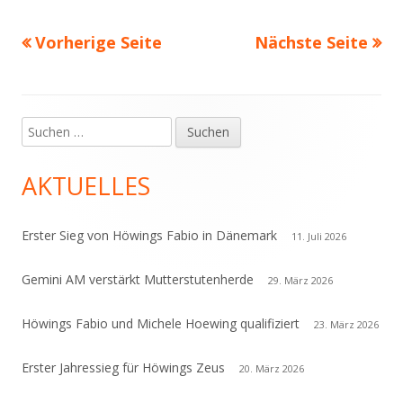
Vorherige Seite
Nächste Seite
Seitennummerierung
der
Beiträge
Suchen
Haupt-
nach:
Seitenleiste
AKTUELLES
Erster Sieg von Höwings Fabio in Dänemark
11. Juli 2026
Gemini AM verstärkt Mutterstutenherde
29. März 2026
Höwings Fabio und Michele Hoewing qualifiziert
23. März 2026
Erster Jahressieg für Höwings Zeus
20. März 2026