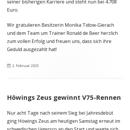
seiner bisherigen Karriere und steht nun bei 4.708
Euro.
Wir gratulieren Besitzerin Monika Tidow-Gierach
und dem Team um Trainer Ronald de Beer herzlich
zum vollen Erfolg und freuen uns, dass sich ihre
Geduld ausgezahlt hat!
Veröffentlicht
2. Februar 2025
am
Höwings Zeus gewinnt V75-Rennen
Nur acht Tage nach seinem Sieg bei Jahresdebüt
ging Höwings Zeus am heutigen Samstag erneut im
schwedischen Jägersro an den Start und wagte sich