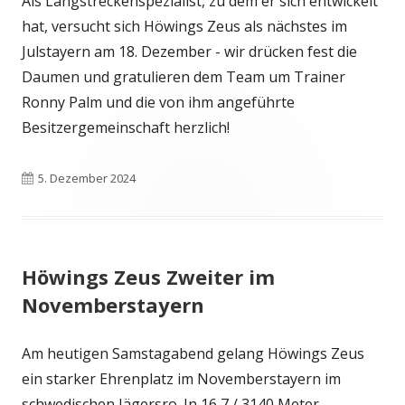
Als Langstreckenspezialist, zu dem er sich entwickelt
hat, versucht sich Höwings Zeus als nächstes im
Julstayern am 18. Dezember - wir drücken fest die
Daumen und gratulieren dem Team um Trainer
Ronny Palm und die von ihm angeführte
Besitzergemeinschaft herzlich!
Veröffentlicht
5. Dezember 2024
am
Höwings Zeus Zweiter im
Novemberstayern
Am heutigen Samstagabend gelang Höwings Zeus
ein starker Ehrenplatz im Novemberstayern im
schwedischen Jägersro. In 16,7 / 3140 Meter