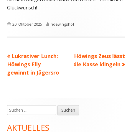
Glückwunsch!
Veröffentlicht
Autor
20. Oktober 2025
hoewingshof
am
Vorheriger
Nächster
Lukrativer Lunch:
Höwings Zeus lässt
Beitragsnavigation
Beitrag:
Beitrag
Höwings Elly
die Kasse klingeln
gewinnt in Jägersro
Suchen
Haupt-
nach:
Seitenleiste
AKTUELLES