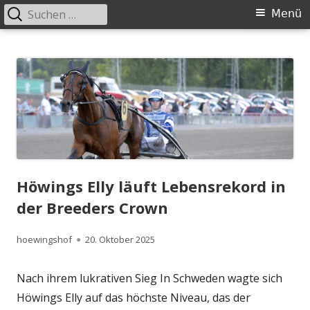
Suchen
Primäres
Menü
nach:
Menü
Springe
Höwingshof
Traberzucht seit Generationen – im Herzen des Ruhrgebiets
zum
Inhalt
Höwings Elly läuft Lebensrekord in
der Breeders Crown
Autor
Veröffentlicht
hoewingshof
20. Oktober 2025
am
Nach ihrem lukrativen Sieg In Schweden wagte sich
Höwings Elly auf das höchste Niveau, das der