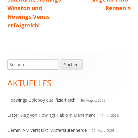
Winston und
Rennen
Höwings Venus
erfolgreich!
Suchen
Haupt-
nach:
Seitenleiste
AKTUELLES
Hoewings Goldboy qualifiziert sich
10. August 2026
Erster Sieg von Höwings Fabio in Dänemark
11. Juli 2026
Gemini AM verstärkt Mutterstutenherde
29. März 2026