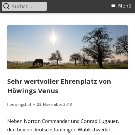
Suchen
Primäres
Menü
nach:
Menü
Springe
Höwingshof
Traberzucht seit Generationen – im Herzen des Ruhrgebiets
zum
Inhalt
Sehr wertvoller Ehrenplatz von
Höwings Venus
Autor
Veröffentlicht
hoewingshof
23. November 2018
am
Neben Norton Commander und Conrad Lugauer,
den beiden deutschstämmigen Wahlschweden,