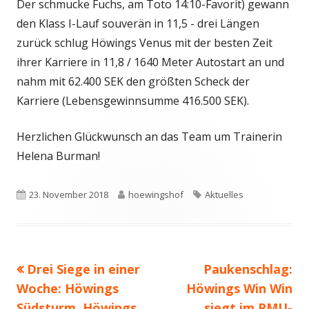
Der schmucke Fuchs, am Toto 14:10-Favorit) gewann
den Klass I-Lauf souverän in 11,5 - drei Längen
zurück schlug Höwings Venus mit der besten Zeit
ihrer Karriere in 11,8 / 1640 Meter Autostart an und
nahm mit 62.400 SEK den größten Scheck der
Karriere (Lebensgewinnsumme 416.500 SEK).
Herzlichen Glückwunsch an das Team um Trainerin
Helena Burman!
Veröffentlicht
Autor
Schlagwörter
23. November 2018
hoewingshof
Aktuelles
am
Vorheriger
Nächster
Drei Siege in einer
Paukenschlag:
Beitragsnavigation
Beitrag:
Beitrag
Woche: Höwings
Höwings Win Win
Südsturm, Höwings
siegt im PMU-