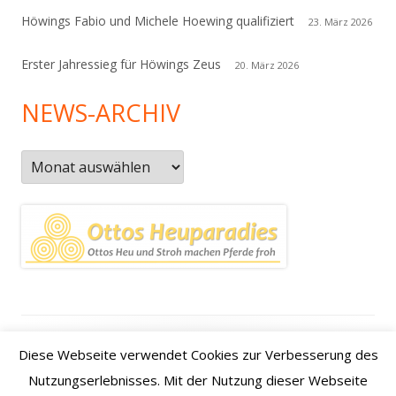
Höwings Fabio und Michele Hoewing qualifiziert
23. März 2026
Erster Jahressieg für Höwings Zeus
20. März 2026
NEWS-ARCHIV
News-
Archiv
Footer
Datenschutzerklärung
|
Kontakt
|
Impressum
|
Anfahrt /
Diese Webseite verwendet Cookies zur Verbesserung des
Inhalt
how to find us
Nutzungserlebnisses. Mit der Nutzung dieser Webseite