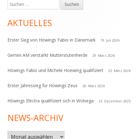
Suchen
Haupt-
nach:
Seitenleiste
AKTUELLES
Erster Sieg von Höwings Fabio in Dänemark
19. Juli 2026
Gemini AM verstärkt Mutterstutenherde
29. März 2026
Höwings Fabio und Michele Hoewing qualifiziert
23. März 2026
Erster Jahressieg für Höwings Zeus
20. März 2026
Höwings Electra qualifiziert sich in Wolvega
23. Dezember 2025
NEWS-ARCHIV
News-