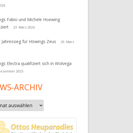
026
gs Fabio und Michele Hoewing
iziert
23. März 2026
r Jahressieg für Höwings Zeus
20. März
gs Electra qualifiziert sich in Wolvega
Dezember 2025
WS-ARCHIV
s-
iv