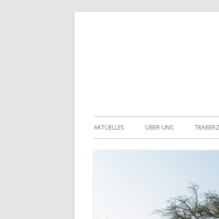
Springe
zum
Inhalt
Primäres
AKTUELLES
ÜBER UNS
TRABER
Menü