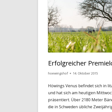
Erfolgreicher Premi
Autor
Veröffentlicht
hoewingshof
14. Oktober 2015
am
Höwings Venus befindet sich in lit
und hat sich am heutigen Mittwoc
präsentiert. Über 2180 Meter Bänd
die in Schweden übliche Zweijähr