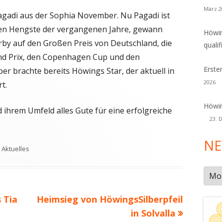
März 2
adi aus der Sophia November. Nu Pagadi ist
hen Hengste der vergangenen Jahre, gewann
Höwin
y auf den Großen Preis von Deutschland, die
qualif
and Prix, den Copenhagen Cup und den
Erste
r brachte bereits Höwings Star, der aktuell in
2026
t.
Höwin
hrem Umfeld alles Gute für eine erfolgreiche
23. 
NE
Schlagwörter
Aktuelles
New
Arch
Nächster
 Tia
Heimsieg von HöwingsSilberpfeil
Beitrag
in Solvalla