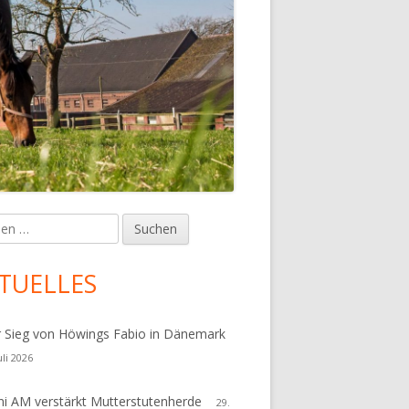
en
upt-
tenleiste
TUELLES
r Sieg von Höwings Fabio in Dänemark
uli 2026
i AM verstärkt Mutterstutenherde
29.