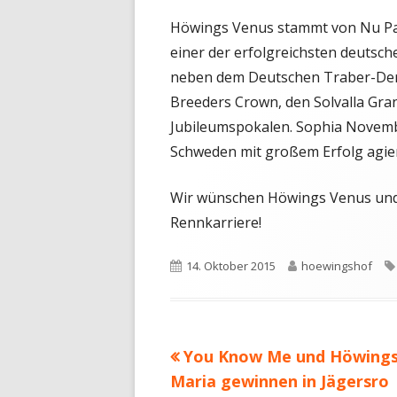
Höwings Venus stammt von Nu Pag
einer der erfolgreichsten deutsc
neben dem Deutschen Traber-Derb
Breeders Crown, den Solvalla Gr
Jubileumspokalen. Sophia Novembe
Schweden mit großem Erfolg agier
Wir wünschen Höwings Venus und i
Rennkarriere!
Veröffentlicht
Autor
14. Oktober 2015
hoewingshof
am
Vorheriger
You Know Me und Höwings
Beitragsnavigation
Beitrag:
Maria gewinnen in Jägersro