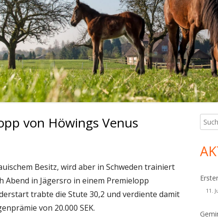
elopp von Höwings Venus
Such
Ha
nach:
Sei
AK
auischem Besitz, wird aber in Schweden trainiert
Erste
h Abend in Jägersro in einem Premielopp
11. J
erstart trabte die Stute 30,2 und verdiente damit
igenprämie von 20.000 SEK.
Gemin