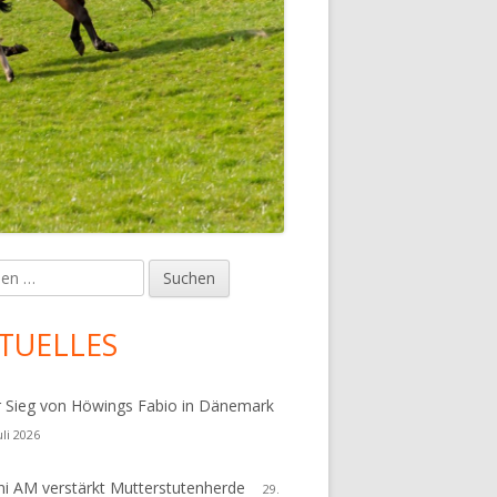
en
upt-
tenleiste
TUELLES
r Sieg von Höwings Fabio in Dänemark
uli 2026
i AM verstärkt Mutterstutenherde
29.