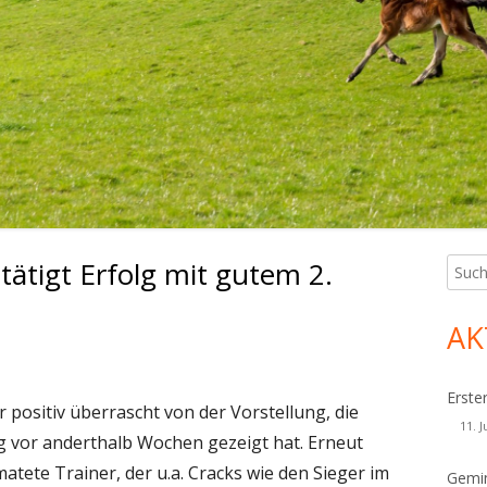
tätigt Erfolg mit gutem 2.
Such
Ha
nach:
Sei
AK
Erste
r positiv überrascht von der Vorstellung, die
11. J
g vor anderthalb Wochen gezeigt hat. Erneut
atete Trainer, der u.a. Cracks wie den Sieger im
Gemin