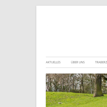
Springe
zum
Inhalt
Primäres
AKTUELLES
ÜBER UNS
TRABER
Menü