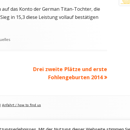
 auf das Konto der German Titan-Tochter, die
ieg in 15,3 diese Leistung vollauf bestätigen
lagwörter
uelles
Nächster
Drei zweite Plätze und erste
Beitrag
Fohlengeburten 2014
|
Anfahrt / how to find us
zungserlebnisses. Mit der Nutzung dieser Webseite stimmen Si