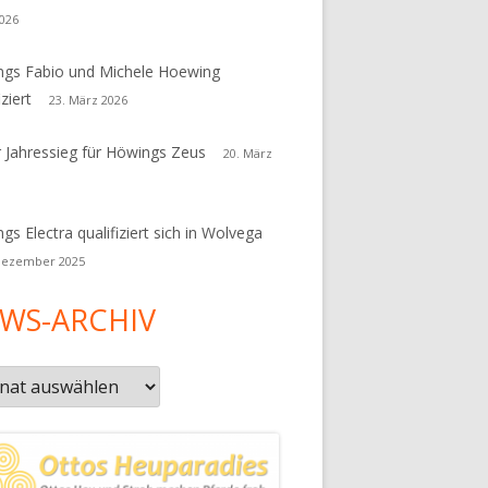
026
gs Fabio und Michele Hoewing
iziert
23. März 2026
r Jahressieg für Höwings Zeus
20. März
gs Electra qualifiziert sich in Wolvega
Dezember 2025
WS-ARCHIV
s-
iv