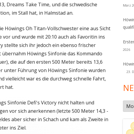
13, Dreams Take Time, und die schwedische
März 2
ion, im Stall hat, in Halmstad an.
Höwin
qualif
ie Höwings Oh Titan-Vollschwester eine aus Sicht
vor und wurde mit 20:10 auch als Favoritin ins
Erste
y stellte sich ihr jedoch ein ebenso frischer
2026
art übernahm Höwings Sinfonie das Kommando
er), die auf den ersten 500 Meter bereits 13,6
Höwin
ter unter Führung von Höwings Sinfonie wurden
23. 
d vielleicht war es die durchweg schnelle Fahrt,
NE
t hat.
s Sinfonie Defi's Victory nicht halten und
New
en vor sich anerkennen (letzte 500 Meter 14,3 -
Arch
Feldes aber sicher in Schach und kam als Zweite in
er ins Ziel.