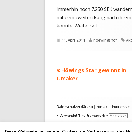
Immerhin noch 7.250 SEK wandern
mit dem zweiten Rang nach ihrem S
konnte. Weiter so!
Veröffentlicht
Autor
Sch
11. April 2014
hoewingshof
Akt
am
Vorheriger
Höwings Star gewinnt in
Beitragsnavigation
Beitrag:
Umaker
Footer
Datenschutzerklärung
|
Kontakt
|
Impressum
Inhalt
•
Verwendet
Tiny Framework
•
Anmelden
Diese Webseite verwendet Cookies zur Verbesserung des Nut