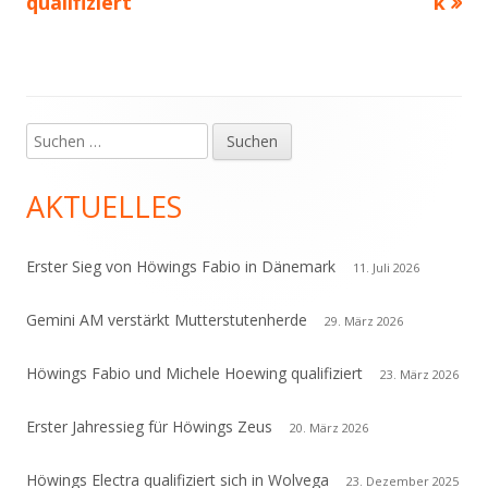
qualifiziert
k
Suchen
Haupt-
nach:
Seitenleiste
AKTUELLES
Erster Sieg von Höwings Fabio in Dänemark
11. Juli 2026
Gemini AM verstärkt Mutterstutenherde
29. März 2026
Höwings Fabio und Michele Hoewing qualifiziert
23. März 2026
Erster Jahressieg für Höwings Zeus
20. März 2026
Höwings Electra qualifiziert sich in Wolvega
23. Dezember 2025