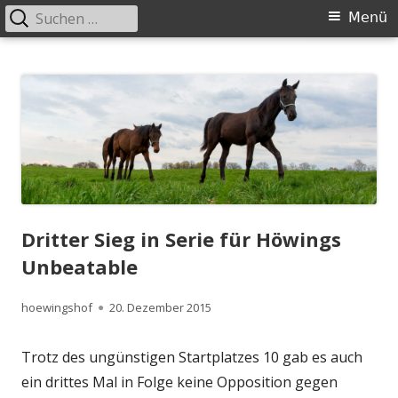
Suchen
Primäres
Menü
nach:
Menü
Springe
Höwingshof
Traberzucht seit Generationen – im Herzen des Ruhrgebiets
zum
Inhalt
Dritter Sieg in Serie für Höwings
Unbeatable
Autor
Veröffentlicht
hoewingshof
20. Dezember 2015
am
Trotz des ungünstigen Startplatzes 10 gab es auch
ein drittes Mal in Folge keine Opposition gegen