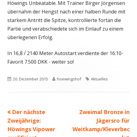
Höwings Unbeatable. Mit Trainer Birger Jörgensen
übernahm der Hengst nach einer halben Runde mit
starkem Antritt die Spitze, kontrollierte fortan die
Partie und verabschiedete sich im Einlauf zu einem
überlegenen Erfolg.
In 16,8 / 2140 Meter Autostart verdiente der 16:10-
Favorit 7.500 DKK - weiter so!
Veröffentlicht
Autor
Schlagwörter
20. Dezember 2015
hoewingshof
Aktuelles
am
Vorheriger
Nächster
Der nächste
Zweimal Bronze in
Beitragsnavigation
Beitrag:
Beitrag
Zweijährige:
Jägersro für
Höwings Vipower
Weitkamp/Kleverbec