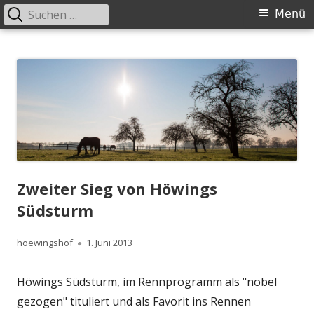
Suchen
Primäres
Menü
nach:
Menü
Springe
Höwingshof
Traberzucht seit Generationen – im Herzen des Ruhrgebiets
zum
Inhalt
Zweiter Sieg von Höwings
Südsturm
Autor
Veröffentlicht
hoewingshof
1. Juni 2013
am
Höwings Südsturm, im Rennprogramm als "nobel
gezogen" tituliert und als Favorit ins Rennen