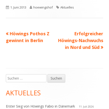
Veröffentlicht
Autor
Schlagwörter
1. Juni 2013
hoewingshof
Aktuelles
am
Vorheriger
Nächster
Höwings Pothos Z
Erfolgreicher
Beitragsnavigation
Beitrag:
Beitrag
gewinnt in Berlin
Höwings-Nachwuchs
in Nord und Süd
Suchen
Haupt-
nach:
Seitenleiste
AKTUELLES
Erster Sieg von Höwings Fabio in Dänemark
11. Juli 2026