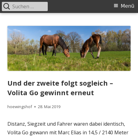
Suchen
Primäres
Menü
nach:
Menü
Springe
Höwingshof
Traberzucht seit Generationen – im Herzen des Ruhrgebiets
zum
Inhalt
Und der zweite folgt sogleich –
Volita Go gewinnt erneut
Autor
Veröffentlicht
hoewingshof
28. Mai 2019
am
Distanz, Siegzeit und Fahrer waren dabei identisch,
Volita Go gewann mit Marc Elias in 14,5 / 2140 Meter