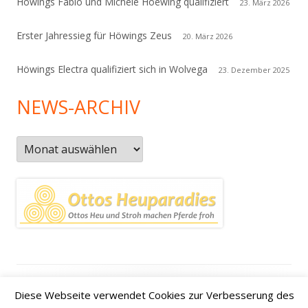
Höwings Fabio und Michele Hoewing qualifiziert
23. März 2026
Erster Jahressieg für Höwings Zeus
20. März 2026
Höwings Electra qualifiziert sich in Wolvega
23. Dezember 2025
NEWS-ARCHIV
News-
Archiv
Footer
Datenschutzerklärung
|
Kontakt
|
Impressum
|
Anfahrt /
Diese Webseite verwendet Cookies zur Verbesserung des
Inhalt
how to find us