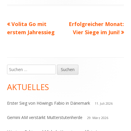
am
Vorheriger
Nächster
Volita Go mit
Erfolgreicher Monat:
Beitragsnavigation
Beitrag:
Beitrag
erstem Jahressieg
Vier Siege im Juni!
Suchen
Haupt-
nach:
Seitenleiste
AKTUELLES
Erster Sieg von Höwings Fabio in Dänemark
11. Juli 2026
Gemini AM verstärkt Mutterstutenherde
29. März 2026