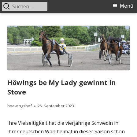
Suchen
Primäres
Menü
nach:
Menü
Springe
Höwingshof
Traberzucht seit Generationen – im Herzen des Ruhrgebiets
zum
Inhalt
Höwings be My Lady gewinnt in
Stove
Autor
Veröffentlicht
hoewingshof
25. September 2023
am
Ihre Vielseitigkeit hat die vierjährige Schwedin in
ihrer deutschen Wahlheimat in dieser Saison schon