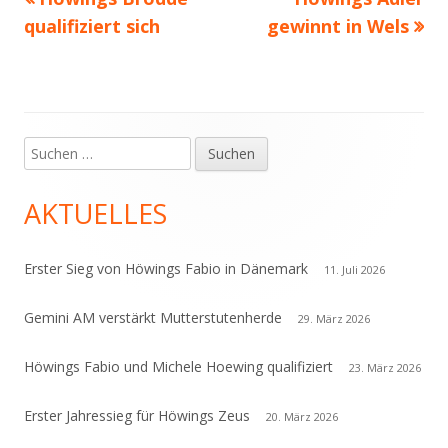
Beitragsnavigation
Beitrag:
Beitrag
qualifiziert sich
gewinnt in Wels
Suchen
Haupt-
nach:
Seitenleiste
AKTUELLES
Erster Sieg von Höwings Fabio in Dänemark
11. Juli 2026
Gemini AM verstärkt Mutterstutenherde
29. März 2026
Höwings Fabio und Michele Hoewing qualifiziert
23. März 2026
Erster Jahressieg für Höwings Zeus
20. März 2026