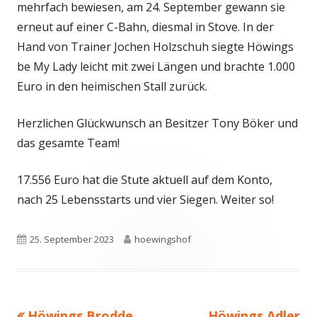
mehrfach bewiesen, am 24. September gewann sie
erneut auf einer C-Bahn, diesmal in Stove. In der
Hand von Trainer Jochen Holzschuh siegte Höwings
be My Lady leicht mit zwei Längen und brachte 1.000
Euro in den heimischen Stall zurück.
Herzlichen Glückwunsch an Besitzer Tony Böker und
das gesamte Team!
17.556 Euro hat die Stute aktuell auf dem Konto,
nach 25 Lebensstarts und vier Siegen. Weiter so!
Veröffentlicht
Autor
25. September 2023
hoewingshof
am
Vorheriger
Nächster
Höwings Brodde
Höwings Adler