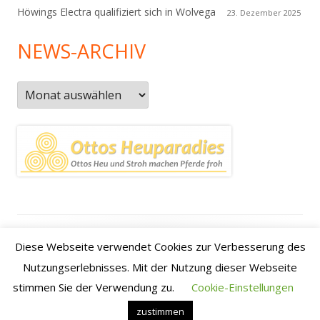
Höwings Electra qualifiziert sich in Wolvega
23. Dezember 2025
NEWS-ARCHIV
News-
Archiv
Footer
Datenschutzerklärung
|
Kontakt
|
Impressum
|
Anfahrt /
Diese Webseite verwendet Cookies zur Verbesserung des
Inhalt
how to find us
Nutzungserlebnisses. Mit der Nutzung dieser Webseite
stimmen Sie der Verwendung zu.
Cookie-Einstellungen
•
Verwendet
Tiny Framework
•
Anmelden
zustimmen