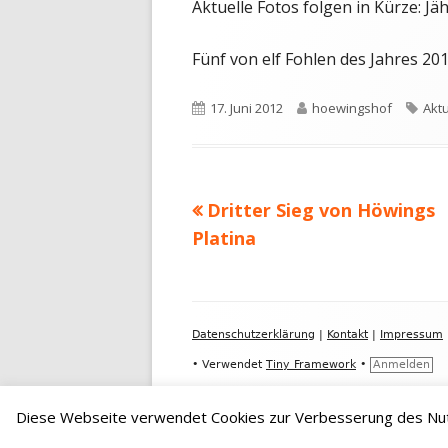
Aktuelle Fotos folgen in Kürze: Jä
Fünf von elf Fohlen des Jahres 201
Veröffentlicht
Autor
Sch
17. Juni 2012
hoewingshof
Aktu
am
Vorheriger
Dritter Sieg von Höwings
Beitragsnavigation
Beitrag:
Platina
Footer
Datenschutzerklärung
|
Kontakt
|
Impressum
Inhalt
•
Verwendet
Tiny Framework
•
Anmelden
Diese Webseite verwendet Cookies zur Verbesserung des Nut