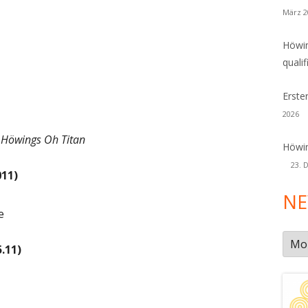
März 2
Höwin
qualif
Erste
2026
 Höwings Oh Titan
Höwin
23. 
011)
NE
e
New
.11)
Arch