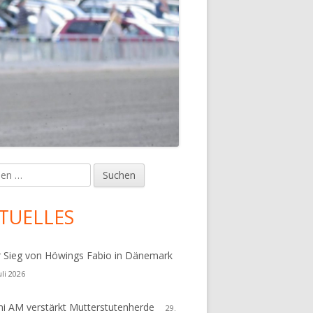
en
upt-
tenleiste
TUELLES
r Sieg von Höwings Fabio in Dänemark
uli 2026
i AM verstärkt Mutterstutenherde
29.