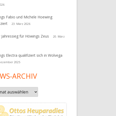
026
gs Fabio und Michele Hoewing
iziert
23. März 2026
r Jahressieg für Höwings Zeus
20. März
gs Electra qualifiziert sich in Wolvega
Dezember 2025
WS-ARCHIV
s-
iv