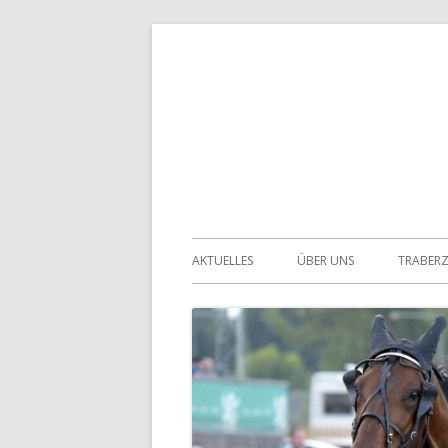
Springe
zum
Inhalt
Primäres
AKTUELLES
ÜBER UNS
TRABER
Menü