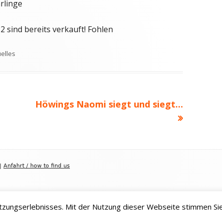
hrlinge
2 sind bereits verkauft! Fohlen
lagwörter
elles
Nächster
Höwings Naomi siegt und siegt…
Beitrag
|
Anfahrt / how to find us
zungserlebnisses. Mit der Nutzung dieser Webseite stimmen Si