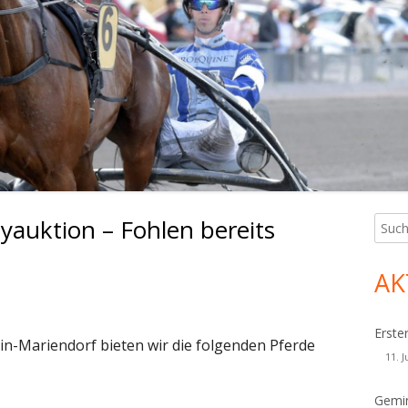
byauktion – Fohlen bereits
Such
Ha
nach:
Sei
AK
Erste
in-Mariendorf bieten wir die folgenden Pferde
11. J
Gemin