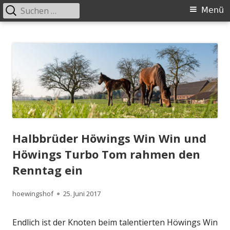
Suchen
Primäres
Menü
nach:
Menü
Springe
Höwingshof
Traberzucht seit Generationen – im Herzen des Ruhrgebiets
zum
Inhalt
Halbbrüder Höwings Win Win und
Höwings Turbo Tom rahmen den
Renntag ein
Autor
Veröffentlicht
hoewingshof
25. Juni 2017
am
Endlich ist der Knoten beim talentierten Höwings Win