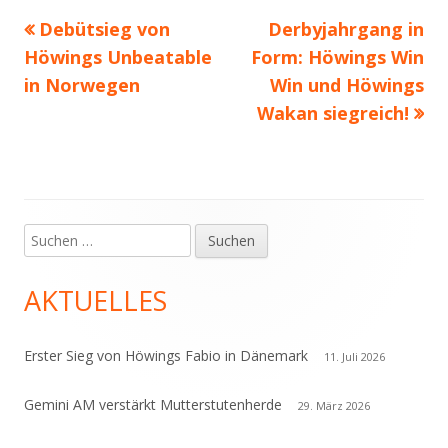
Vorheriger
Nächster
Debütsieg von
Derbyjahrgang in
Beitragsnavigation
Beitrag:
Beitrag
Höwings Unbeatable
Form: Höwings Win
in Norwegen
Win und Höwings
Wakan siegreich!
Suchen
Haupt-
nach:
Seitenleiste
AKTUELLES
Erster Sieg von Höwings Fabio in Dänemark
11. Juli 2026
Gemini AM verstärkt Mutterstutenherde
29. März 2026