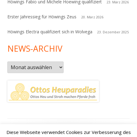
Höwings Fabio und Michele Hoewing qualifiziert
23. März 2026
Erster Jahressieg für Höwings Zeus
20. März 2026
Höwings Electra qualifiziert sich in Wolvega
23. Dezember 2025
NEWS-ARCHIV
News-
Archiv
Footer
Datenschutzerklärung
|
Kontakt
|
Impressum
|
Anfahrt /
Diese Webseite verwendet Cookies zur Verbesserung des
Inhalt