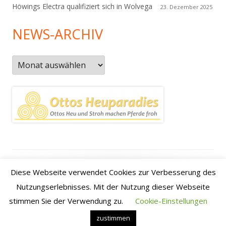
Höwings Electra qualifiziert sich in Wolvega
23. Dezember 2025
NEWS-ARCHIV
News-
Archiv
Footer
Datenschutzerklärung
|
Kontakt
|
Impressum
|
Anfahrt /
Diese Webseite verwendet Cookies zur Verbesserung des
Inhalt
how to find us
Nutzungserlebnisses. Mit der Nutzung dieser Webseite
stimmen Sie der Verwendung zu.
Cookie-Einstellungen
•
Verwendet
Tiny Framework
•
Anmelden
zustimmen