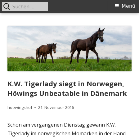
Suchen
Primäres
Menü
nach:
Menü
Springe
Höwingshof
Traberzucht seit Generationen – im Herzen des Ruhrgebiets
zum
Inhalt
K.W. Tigerlady siegt in Norwegen,
Höwings Unbeatable in Dänemark
Autor
Veröffentlicht
hoewingshof
21. November 2016
am
Schon am vergangenen Dienstag gewann K.W.
Tigerlady im norwegischen Momarken in der Hand