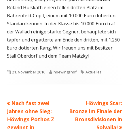
Roland Hülskath einen tollen dritten Platz im
Bahrenfeld-Cup I, einem mit 10.000 Euro dotierten
Standardrennen. In der Klasse bis 10.000 Euro traf
der Wallach einige starke Gegner, behauptete sich
tapfer und ergatterte am Ende den dritten, mit 1.250
Euro dotierten Rang. Wir freuen uns mit Besitzer
Stall Oberdorf und dem Team Matzky!
Veröffentlicht
Autor
Schlagwörter
21. November 2016
hoewingshof
Aktuelles
am
Vorheriger
Nächster
Nach fast zwei
Höwings Star:
Beitragsnavigation
Beitrag:
Beitrag
Jahren ohne Sieg:
Bronze im Finale der
Höwings Pothos Z
Bronsdivisionen in
gewinnt in
Solvalla!