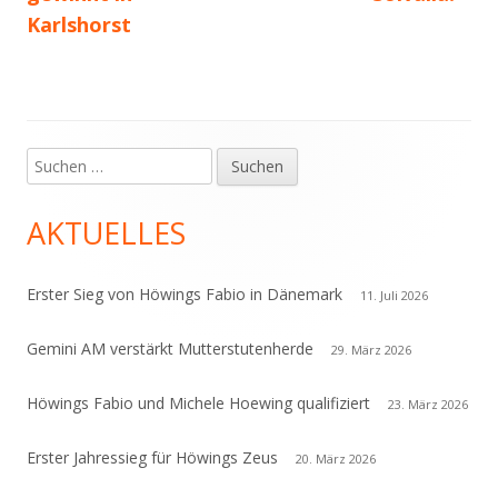
Karlshorst
Suchen
Haupt-
nach:
Seitenleiste
AKTUELLES
Erster Sieg von Höwings Fabio in Dänemark
11. Juli 2026
Gemini AM verstärkt Mutterstutenherde
29. März 2026
Höwings Fabio und Michele Hoewing qualifiziert
23. März 2026
Erster Jahressieg für Höwings Zeus
20. März 2026