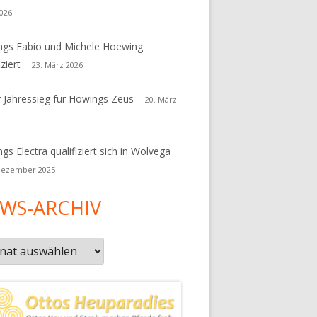
026
gs Fabio und Michele Hoewing
iziert
23. März 2026
r Jahressieg für Höwings Zeus
20. März
gs Electra qualifiziert sich in Wolvega
Dezember 2025
WS-ARCHIV
s-
iv