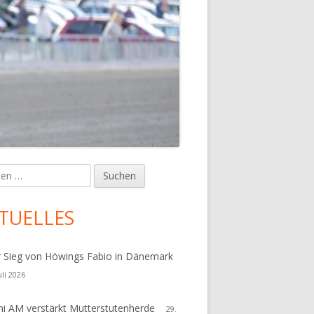
en
upt-
tenleiste
TUELLES
r Sieg von Höwings Fabio in Dänemark
uli 2026
i AM verstärkt Mutterstutenherde
29.