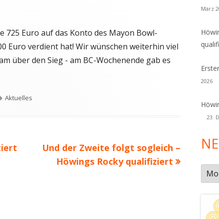
März 2
lte 725 Euro auf das Konto des Mayon Bowl-
Höwin
qualif
00 Euro verdient hat! Wir wünschen weiterhin viel
eam über den Sieg - am BC-Wochenende gab es
Erste
2026
Schlagwörter
Aktuelles
Höwin
23. 
NE
Nächster
ziert
Und der Zweite folgt sogleich –
Beitrag
Höwings Rocky qualifiziert
New
Arch