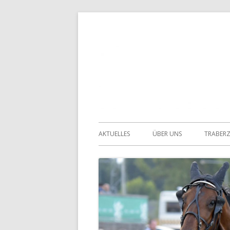
Springe
zum
Inhalt
Primäres
AKTUELLES
ÜBER UNS
TRABER
Menü