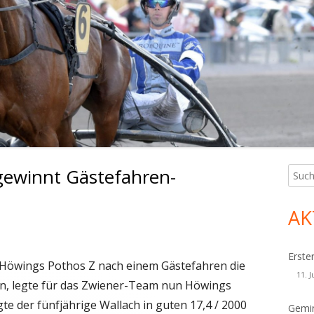
ewinnt Gästefahren-
Such
Ha
nach:
Sei
AK
Erste
Höwings Pothos Z nach einem Gästefahren die
11. J
n, legte für das Zwiener-Team nun Höwings
te der fünfjährige Wallach in guten 17,4 / 2000
Gemin