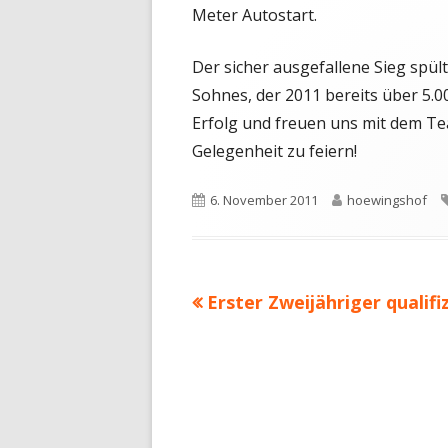
Meter Autostart.
Der sicher ausgefallene Sieg spü
Sohnes, der 2011 bereits über 5.0
Erfolg und freuen uns mit dem T
Gelegenheit zu feiern!
Veröffentlicht
Autor
6. November 2011
hoewingshof
am
Vorheriger
Erster Zweijähriger qualifi
Beitragsnavigation
Beitrag: