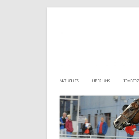
Springe
zum
Inhalt
Primäres
AKTUELLES
ÜBER UNS
TRABER
Menü