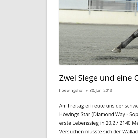
Zwei Siege und eine Q
Autor
Veröffentlicht
hoewingshof
30. Juni 2013
am
Am Freitag erfreute uns der schwe
Höwings Star (Diamond Way - Soph
erste Lebenssieg in 20,2 / 2140 M
Versuchen musste sich der Wallac