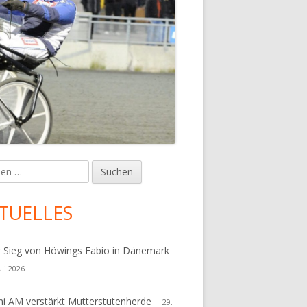
en
upt-
tenleiste
TUELLES
r Sieg von Höwings Fabio in Dänemark
uli 2026
i AM verstärkt Mutterstutenherde
29.