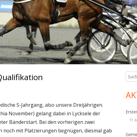
ualifikation
Such
Ha
nach:
Sei
AK
dische S-Jahrgang, also unsere Dreijährigen.
Erste
ia November) gelang dabei in Lycksele der
11. J
eter Bänderstart. Bei den vorherigen zwei
h noch mit Platzierungen begnügen, diesmal gab
Gemin