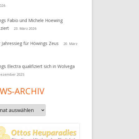
026
gs Fabio und Michele Hoewing
iziert
23. März 2026
r Jahressieg für Höwings Zeus
20. März
gs Electra qualifiziert sich in Wolvega
Dezember 2025
WS-ARCHIV
s-
iv