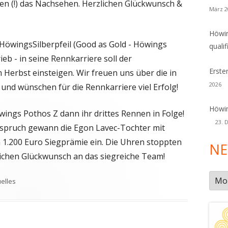
en (!) das Nachsehen. Herzlichen Glückwunsch &
März 2
Höwin
h HöwingsSilberpfeil (Good as Gold - Höwings
qualif
ieb - in seine Rennkarriere soll der
Erste
m Herbst einsteigen. Wir freuen uns über die in
2026
und wünschen für die Rennkarriere viel Erfolg!
Höwin
ngs Pothos Z dann ihr drittes Rennen in Folge!
23. 
rspruch gewann die Egon Lavec-Tochter mit
h 1.200 Euro Siegprämie ein. Die Uhren stoppten
NE
lichen Glückwunsch an das siegreiche Team!
New
lagwörter
elles
Arch