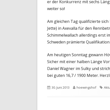
er der Konkurrenz mit sechs Läng
weiter so!
Am gleichen Tag qualifizierte sic
Jette) in Axevalla für den Rennbetr
Schimmelwallach allerdings erst i
Schweden prämierte Qualifikation 
Am heutigen Sonntag gewann Höwi
Sicher mit einer halben Länge Vo
Daniel Wagner im Sulky und stric
bei guten 16,7 / 1900 Meter. Herz
Veröffentlicht
Autor
Sch
30. Juni 2013
hoewingshof
Aktu
am