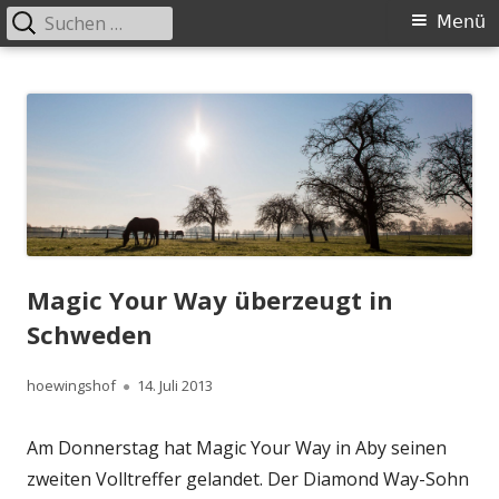
Suchen
Primäres
Menü
nach:
Menü
Springe
Höwingshof
Traberzucht seit Generationen – im Herzen des Ruhrgebiets
zum
Inhalt
Magic Your Way überzeugt in
Schweden
Autor
Veröffentlicht
hoewingshof
14. Juli 2013
am
Am Donnerstag hat Magic Your Way in Aby seinen
zweiten Volltreffer gelandet. Der Diamond Way-Sohn