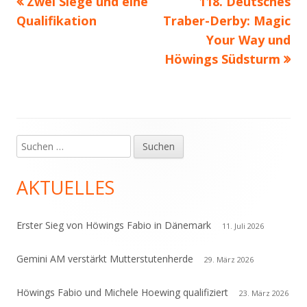
Vorheriger
Nächster
Zwei Siege und eine
118. Deutsches
Beitragsnavigation
Beitrag:
Beitrag
Qualifikation
Traber-Derby: Magic
Your Way und
Höwings Südsturm
Suchen
Haupt-
nach:
Seitenleiste
AKTUELLES
Erster Sieg von Höwings Fabio in Dänemark
11. Juli 2026
Gemini AM verstärkt Mutterstutenherde
29. März 2026
Höwings Fabio und Michele Hoewing qualifiziert
23. März 2026