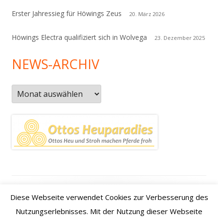
Erster Jahressieg für Höwings Zeus
20. März 2026
Höwings Electra qualifiziert sich in Wolvega
23. Dezember 2025
NEWS-ARCHIV
News-
Archiv
Footer
Datenschutzerklärung
|
Kontakt
|
Impressum
|
Anfahrt /
Diese Webseite verwendet Cookies zur Verbesserung des
Inhalt
how to find us
Nutzungserlebnisses. Mit der Nutzung dieser Webseite