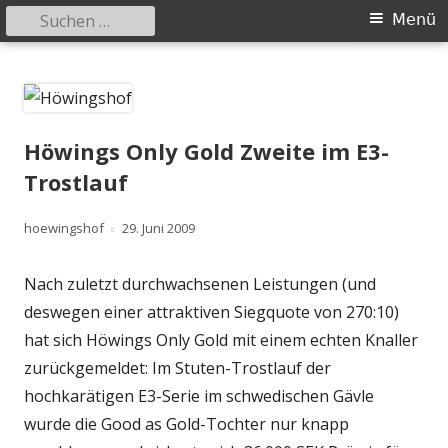
Suchen
Primäres
Menü
nach:
Menü
Springe
Höwingshof
Traberzucht seit Generationen – im Herzen des Ruhrgebiets
zum
Inhalt
Höwings Only Gold Zweite im E3-
Trostlauf
Autor
Veröffentlicht
hoewingshof
29. Juni 2009
am
Nach zuletzt durchwachsenen Leistungen (und
deswegen einer attraktiven Siegquote von 270:10)
hat sich Höwings Only Gold mit einem echten Knaller
zurückgemeldet: Im Stuten-Trostlauf der
hochkarätigen E3-Serie im schwedischen Gävle
wurde die Good as Gold-Tochter nur knapp