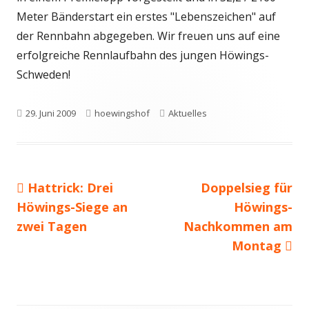
Meter Bänderstart ein erstes "Lebenszeichen" auf
der Rennbahn abgegeben. Wir freuen uns auf eine
erfolgreiche Rennlaufbahn des jungen Höwings-
Schweden!
Veröffentlicht
Autor
Schlagwörter
29. Juni 2009
hoewingshof
Aktuelles
am
Vorheriger
Nächster
Hattrick: Drei
Doppelsieg für
Beitragsnavigation
Beitrag:
Beitrag
Höwings-Siege an
Höwings-
zwei Tagen
Nachkommen am
Montag