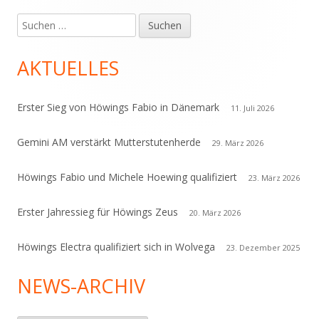
Suchen
Haupt-
nach:
Seitenleiste
AKTUELLES
Erster Sieg von Höwings Fabio in Dänemark
11. Juli 2026
Gemini AM verstärkt Mutterstutenherde
29. März 2026
Höwings Fabio und Michele Hoewing qualifiziert
23. März 2026
Erster Jahressieg für Höwings Zeus
20. März 2026
Höwings Electra qualifiziert sich in Wolvega
23. Dezember 2025
NEWS-ARCHIV