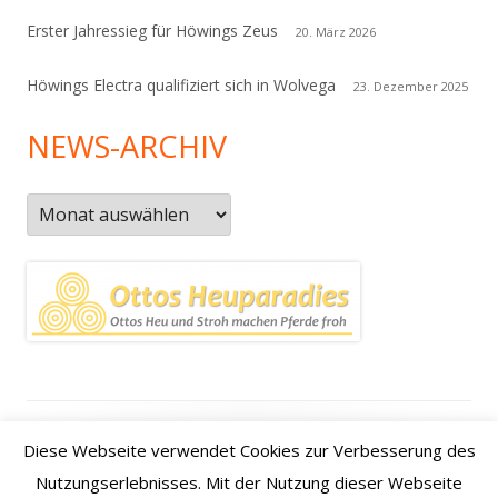
Erster Jahressieg für Höwings Zeus
20. März 2026
Höwings Electra qualifiziert sich in Wolvega
23. Dezember 2025
NEWS-ARCHIV
News-
Archiv
Footer
Datenschutzerklärung
|
Kontakt
|
Impressum
|
Anfahrt /
Diese Webseite verwendet Cookies zur Verbesserung des
Inhalt
how to find us
Nutzungserlebnisses. Mit der Nutzung dieser Webseite