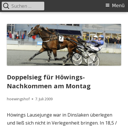
Suchen
Primäres
Menü
nach:
Menü
Springe
Höwingshof
Traberzucht seit Generationen – im Herzen des Ruhrgebiets
zum
Inhalt
Doppelsieg für Höwings-
Nachkommen am Montag
Autor
Veröffentlicht
hoewingshof
7. Juli 2009
am
Höwings Lausejunge war in Dinslaken überlegen
und ließ sich nicht in Verlegenheit bringen. In 18,5 /