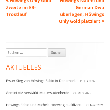
Vorheriger
Nächster
Höwings Only Gold
Höwings Naomi und
Beitragsnavigation
Beitrag:
Beitrag
Zweite im E3-
German Diva
Trostlauf
überlegen, Höwings
Only Gold platziert
Suchen
Haupt-
nach:
Seitenleiste
AKTUELLES
Erster Sieg von Höwings Fabio in Dänemark
11. Juli 2026
Gemini AM verstärkt Mutterstutenherde
29. März 2026
Höwings Fabio und Michele Hoewing qualifiziert
23. März 2026