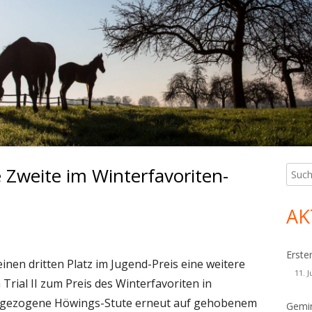
 Zweite im Winterfavoriten-
Such
Ha
nach:
Sei
AK
Erste
inen dritten Platz im Jugend-Preis eine weitere
11. J
Trial II zum Preis des Winterfavoriten in
h gezogene Höwings-Stute erneut auf gehobenem
Gemin