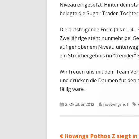
Niveau eingesetzt: Hinter dem st
belegte die Sugar Trader-Tochter
Die aufsteigende Form (dis.r. - 4 - 
Zweijährige steht nunmehr bei Gew
auf gehobenem Niveau unterwegs u
ein Streichergebnis (in "fremder" 
Wir freuen uns mit dem Team Verg
und drücken die Daumen für den e
fällig wäre...
Veröffentlicht
Autor
2. Oktober 2012
hoewingshof
am
Vorheriger
Höwings Pothos Z siegt in
Beitragsnavigation