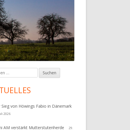
en
upt-
tenleiste
TUELLES
r Sieg von Höwings Fabio in Dänemark
uli 2026
i AM verstärkt Mutterstutenherde
29.