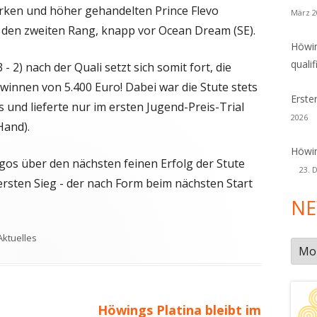
arken und höher gehandelten Prince Flevo
März 2
 den zweiten Rang, knapp vor Ocean Dream (SE).
Höwin
qualif
3 - 2) nach der Quali setzt sich somit fort, die
innen von 5.400 Euro! Dabei war die Stute stets
Erste
nd lieferte nur im ersten Jugend-Preis-Trial
2026
Hand).
Höwin
os über den nächsten feinen Erfolg der Stute
23. 
rsten Sieg - der nach Form beim nächsten Start
NE
Schlagwörter
Aktuelles
New
Arch
Nächster
Höwings Platina bleibt im