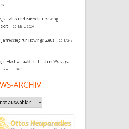
026
gs Fabio und Michele Hoewing
iziert
23. März 2026
r Jahressieg für Höwings Zeus
20. März
gs Electra qualifiziert sich in Wolvega
Dezember 2025
WS-ARCHIV
s-
iv