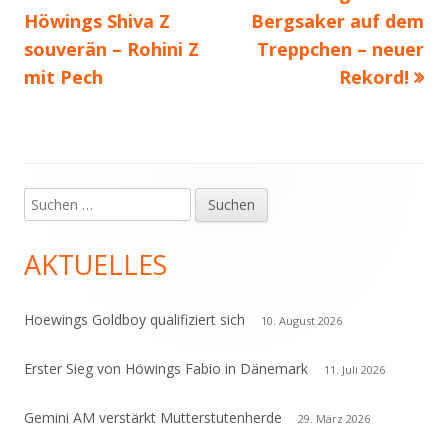
Beitrag:
Beitrag
Höwings Shiva Z
Bergsaker auf dem
souverän – Rohini Z
Treppchen – neuer
mit Pech
Rekord!
Suchen
Haupt-
nach:
Seitenleiste
AKTUELLES
Hoewings Goldboy qualifiziert sich
10. August 2026
Erster Sieg von Höwings Fabio in Dänemark
11. Juli 2026
Gemini AM verstärkt Mutterstutenherde
29. März 2026