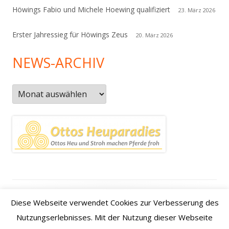
Höwings Fabio und Michele Hoewing qualifiziert
23. März 2026
Erster Jahressieg für Höwings Zeus
20. März 2026
NEWS-ARCHIV
News-
Archiv
Footer
Datenschutzerklärung
|
Kontakt
|
Impressum
|
Anfahrt /
Diese Webseite verwendet Cookies zur Verbesserung des
Inhalt
how to find us
Nutzungserlebnisses. Mit der Nutzung dieser Webseite