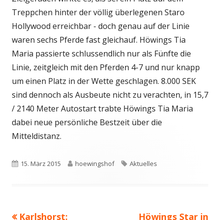
Treppchen hinter der völlig überlegenen Staro
Hollywood erreichbar - doch genau auf der Linie
waren sechs Pferde fast gleichauf. Höwings Tia
Maria passierte schlussendlich nur als Fünfte die
Linie, zeitgleich mit den Pferden 4-7 und nur knapp
um einen Platz in der Wette geschlagen. 8.000 SEK
sind dennoch als Ausbeute nicht zu verachten, in 15,7
/ 2140 Meter Autostart trabte Höwings Tia Maria
dabei neue persönliche Bestzeit über die
Mitteldistanz.
Veröffentlicht
Autor
Schlagwörter
15. März 2015
hoewingshof
Aktuelles
am
Vorheriger
Nächster
Karlshorst:
Höwings Star in
Beitragsnavigation