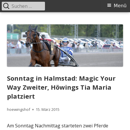
Suchen
Primäres
Menü
nach:
Menü
Springe
Höwingshof
Traberzucht seit Generationen – im Herzen des Ruhrgebiets
zum
Inhalt
Sonntag in Halmstad: Magic Your
Way Zweiter, Höwings Tia Maria
platziert
Autor
Veröffentlicht
hoewingshof
15. März 2015
am
Am Sonntag Nachmittag starteten zwei Pferde