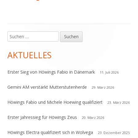
Suchen
Haupt-
nach:
Seitenleiste
AKTUELLES
Erster Sieg von Höwings Fabio in Dänemark
11. Juli 2026
Gemini AM verstärkt Mutterstutenherde
29. März 2026
Höwings Fabio und Michele Hoewing qualifiziert
23. März 2026
Erster Jahressieg für Höwings Zeus
20. März 2026
Höwings Electra qualifiziert sich in Wolvega
23. Dezember 2025