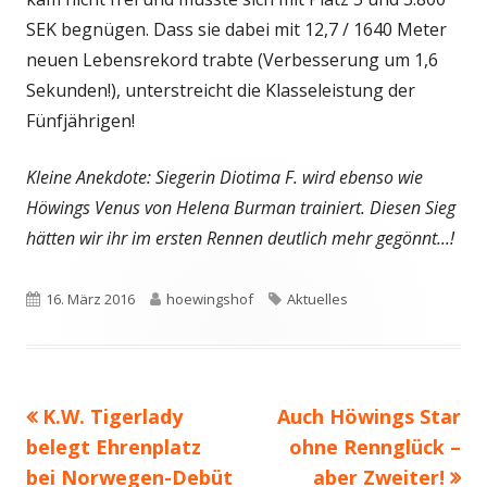
SEK begnügen. Dass sie dabei mit 12,7 / 1640 Meter
neuen Lebensrekord trabte (Verbesserung um 1,6
Sekunden!), unterstreicht die Klasseleistung der
Fünfjährigen!
Kleine Anekdote: Siegerin Diotima F. wird ebenso wie
Höwings Venus von Helena Burman trainiert. Diesen Sieg
hätten wir ihr im ersten Rennen deutlich mehr gegönnt...!
Veröffentlicht
Autor
Schlagwörter
16. März 2016
hoewingshof
Aktuelles
am
Vorheriger
Nächster
K.W. Tigerlady
Auch Höwings Star
Beitragsnavigation
Beitrag:
Beitrag
belegt Ehrenplatz
ohne Rennglück –
bei Norwegen-Debüt
aber Zweiter!