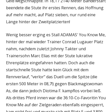
Geld wegschnappte. In 18,1 / 2140 Meter Bänderstart
beendete die Stute ihr erstes Rennen, das Hoffnung
auf mehr macht, auf Platz sieben, nur rund eine
Länge hinter der Zweitplatzierten!
Wenig besser erging es Stall ADAMAS' You Know Me,
hinter der mal wieder Trainer Conrad Lugauer Platz
nahm, nachdem zuletzt Johnny Takter und
Trainersohn Marc Elias mit der Stute lukrative
Ehrenplätze eingefahren hatten. Doch auch die
startschnelle Stute hatte kein Glück mit dem
Rennverlauf, "verlor" das Duell um die Spitze (die
ersten 500 Meter in 08,7!) gegen Blackmagicwoman
As, die dann jedoch Diotima F. kampflos vorbei ließ.
Als drittes Pferd innen war die 36:10-Co-Favoritin You
Know Me auf der Zielgeraden ebenfalls eingesperrt,
kam nicht frei und musste sich mit Platz 5 und 3.800