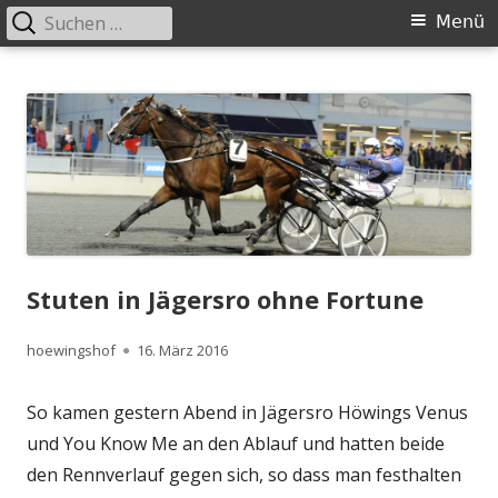
Suchen
Primäres
Menü
nach:
Menü
Springe
Höwingshof
Traberzucht seit Generationen – im Herzen des Ruhrgebiets
zum
Inhalt
Stuten in Jägersro ohne Fortune
Autor
Veröffentlicht
hoewingshof
16. März 2016
am
So kamen gestern Abend in Jägersro Höwings Venus
und You Know Me an den Ablauf und hatten beide
den Rennverlauf gegen sich, so dass man festhalten