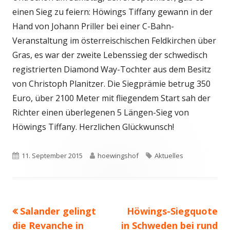
einen Sieg zu feiern: Höwings Tiffany gewann in der
Hand von Johann Priller bei einer C-Bahn-
Veranstaltung im österreischischen Feldkirchen über
Gras, es war der zweite Lebenssieg der schwedisch
registrierten Diamond Way-Tochter aus dem Besitz
von Christoph Planitzer. Die Siegprämie betrug 350
Euro, über 2100 Meter mit fliegendem Start sah der
Richter einen überlegenen 5 Längen-Sieg von
Höwings Tiffany. Herzlichen Glückwunsch!
Veröffentlicht
Autor
Schlagwörter
11. September 2015
hoewingshof
Aktuelles
am
Vorheriger
Nächster
Salander gelingt
Höwings-Siegquote
Beitragsnavigation
Beitrag:
Beitrag
die Revanche in
in Schweden bei rund