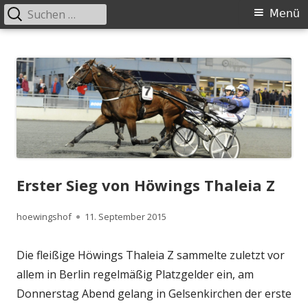
Suchen
Primäres
Menü
nach:
Menü
Springe
Höwingshof
Traberzucht seit Generationen – im Herzen des Ruhrgebiets
zum
Inhalt
Erster Sieg von Höwings Thaleia Z
Autor
Veröffentlicht
hoewingshof
11. September 2015
am
Die fleißige Höwings Thaleia Z sammelte zuletzt vor
allem in Berlin regelmäßig Platzgelder ein, am
Donnerstag Abend gelang in Gelsenkirchen der erste