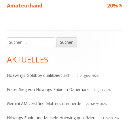
Amateurhand
20%
Suchen
Haupt-
nach:
Seitenleiste
AKTUELLES
Hoewings Goldboy qualifiziert sich
10. August 2026
Erster Sieg von Höwings Fabio in Dänemark
11. Juli 2026
Gemini AM verstärkt Mutterstutenherde
29. März 2026
Höwings Fabio und Michele Hoewing qualifiziert
23. März 2026