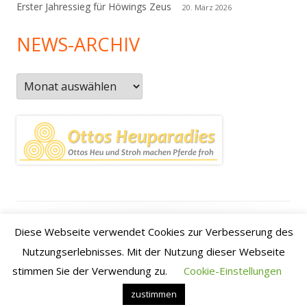
Erster Jahressieg für Höwings Zeus
20. März 2026
NEWS-ARCHIV
News-
Archiv
Footer
Datenschutzerklärung
|
Kontakt
|
Impressum
|
Anfahrt /
Diese Webseite verwendet Cookies zur Verbesserung des
Inhalt
how to find us
Nutzungserlebnisses. Mit der Nutzung dieser Webseite
stimmen Sie der Verwendung zu.
Cookie-Einstellungen
•
Verwendet
Tiny Framework
•
Anmelden
zustimmen