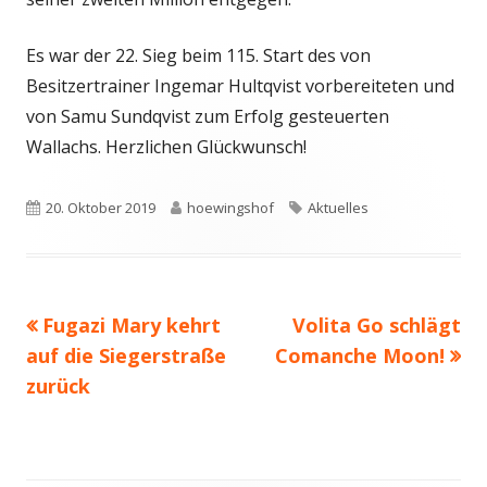
Es war der 22. Sieg beim 115. Start des von
Besitzertrainer Ingemar Hultqvist vorbereiteten und
von Samu Sundqvist zum Erfolg gesteuerten
Wallachs. Herzlichen Glückwunsch!
Veröffentlicht
Autor
Schlagwörter
20. Oktober 2019
hoewingshof
Aktuelles
am
Vorheriger
Nächster
Fugazi Mary kehrt
Volita Go schlägt
Beitragsnavigation
Beitrag:
Beitrag
auf die Siegerstraße
Comanche Moon!
zurück