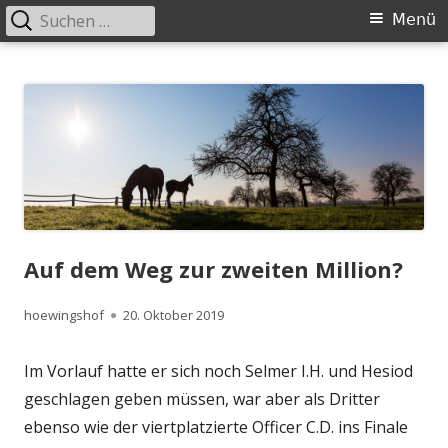
Suchen
Primäres
Menü
nach:
Menü
Springe
Höwingshof
Traberzucht seit Generationen – im Herzen des Ruhrgebiets
zum
Inhalt
Auf dem Weg zur zweiten Million?
Autor
Veröffentlicht
hoewingshof
20. Oktober 2019
am
Im Vorlauf hatte er sich noch Selmer I.H. und Hesiod
geschlagen geben müssen, war aber als Dritter
ebenso wie der viertplatzierte Officer C.D. ins Finale