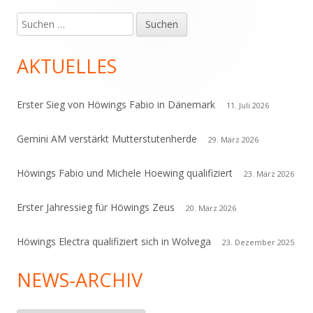
Suchen
Haupt-
nach:
Seitenleiste
AKTUELLES
Erster Sieg von Höwings Fabio in Dänemark
11. Juli 2026
Gemini AM verstärkt Mutterstutenherde
29. März 2026
Höwings Fabio und Michele Hoewing qualifiziert
23. März 2026
Erster Jahressieg für Höwings Zeus
20. März 2026
Höwings Electra qualifiziert sich in Wolvega
23. Dezember 2025
NEWS-ARCHIV