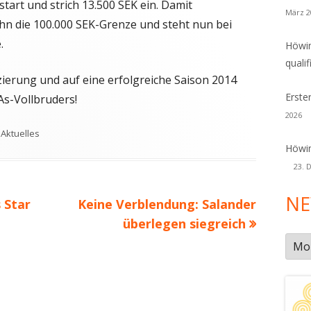
tart und strich 13.500 SEK ein. Damit
März 2
n die 100.000 SEK-Grenze und steht nun bei
.
Höwin
qualif
zierung und auf eine erfolgreiche Saison 2014
Erste
s-Vollbruders!
2026
Schlagwörter
Aktuelles
Höwin
23. 
NE
Nächster
 Star
Keine Verblendung: Salander
Beitrag
überlegen siegreich
New
Arch