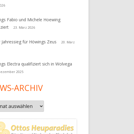
026
gs Fabio und Michele Hoewing
iziert
23. März 2026
r Jahressieg für Höwings Zeus
20. März
gs Electra qualifiziert sich in Wolvega
Dezember 2025
WS-ARCHIV
s-
iv