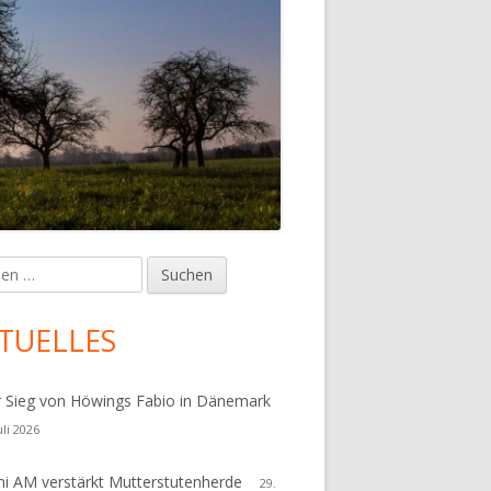
en
upt-
tenleiste
TUELLES
r Sieg von Höwings Fabio in Dänemark
uli 2026
i AM verstärkt Mutterstutenherde
29.