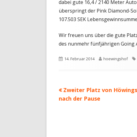
dabei gute 16,4 / 2140 Meter Autos
überspringt der Pink Diamond-Soh
107.503 SEK Lebensgewinnsumme
Wir freuen uns über die gute Plat
des nunmehr fünfjährigen Going A
Veröffentlicht
Autor
14. Februar 2014
hoewingshof
am
Vorheriger
Zweiter Platz von Höwings
Beitragsnavigation
Beitrag:
nach der Pause