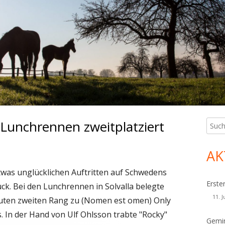
Lunchrennen zweitplatziert
Such
Ha
nach:
Sei
AK
twas unglücklichen Auftritten auf Schwedens
Erste
ück. Bei den Lunchrennen in Solvalla belegte
11. J
guten zweiten Rang zu (Nomen est omen) Only
 In der Hand von Ulf Ohlsson trabte "Rocky"
Gemin