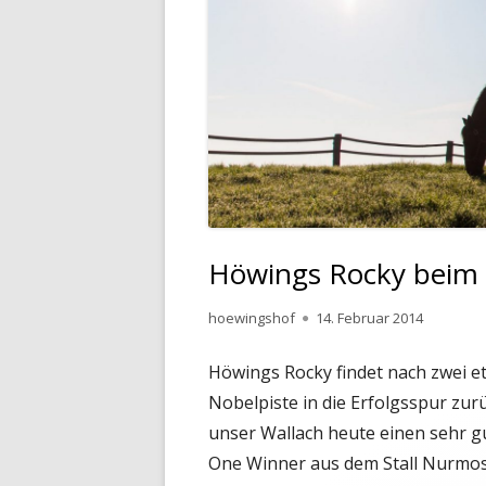
Höwings Rocky beim 
Autor
Veröffentlicht
hoewingshof
14. Februar 2014
am
Höwings Rocky findet nach zwei e
Nobelpiste in die Erfolgsspur zur
unser Wallach heute einen sehr 
One Winner aus dem Stall Nurmos.