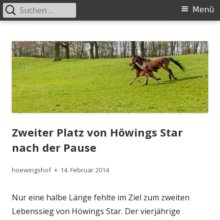
Suchen
Primäres
Menü
nach:
Menü
Springe
Höwingshof
Traberzucht seit Generationen – im Herzen des Ruhrgebiets
zum
Inhalt
Zweiter Platz von Höwings Star
nach der Pause
Autor
Veröffentlicht
hoewingshof
14. Februar 2014
am
Nur eine halbe Länge fehlte im Ziel zum zweiten
Lebenssieg von Höwings Star. Der vierjährige