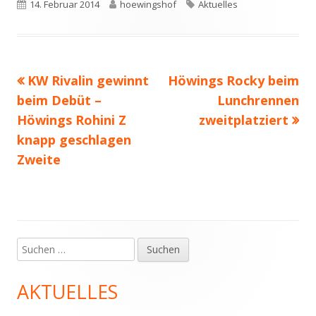
Veröffentlicht
Autor
Schlagwörter
14. Februar 2014
hoewingshof
Aktuelles
am
Vorheriger
Nächster
KW Rivalin gewinnt
Höwings Rocky beim
Beitragsnavigation
Beitrag:
Beitrag
beim Debüt –
Lunchrennen
Höwings Rohini Z
zweitplatziert
knapp geschlagen
Zweite
Suchen
Haupt-
nach:
Seitenleiste
AKTUELLES