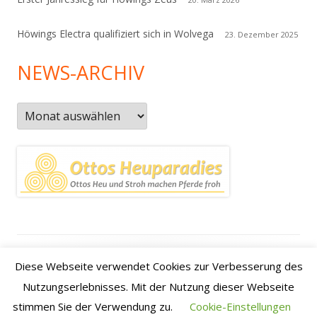
Höwings Electra qualifiziert sich in Wolvega
23. Dezember 2025
NEWS-ARCHIV
News-
Archiv
Footer
Datenschutzerklärung
|
Kontakt
|
Impressum
|
Anfahrt /
Diese Webseite verwendet Cookies zur Verbesserung des
Inhalt
how to find us
Nutzungserlebnisses. Mit der Nutzung dieser Webseite
stimmen Sie der Verwendung zu.
Cookie-Einstellungen
•
Verwendet
Tiny Framework
•
Anmelden