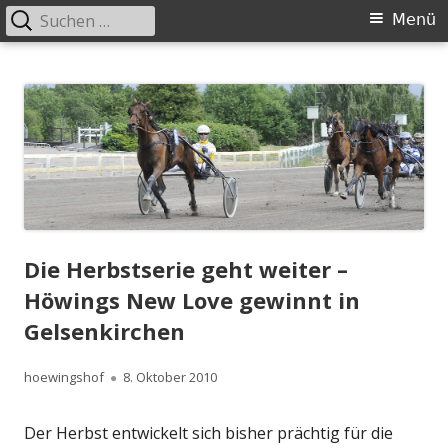
Suchen
Primäres
Menü
nach:
Menü
Springe
Höwingshof
Traberzucht seit Generationen – im Herzen des Ruhrgebiets
zum
Inhalt
Die Herbstserie geht weiter –
Höwings New Love gewinnt in
Gelsenkirchen
Autor
Veröffentlicht
hoewingshof
8. Oktober 2010
am
Der Herbst entwickelt sich bisher prächtig für die