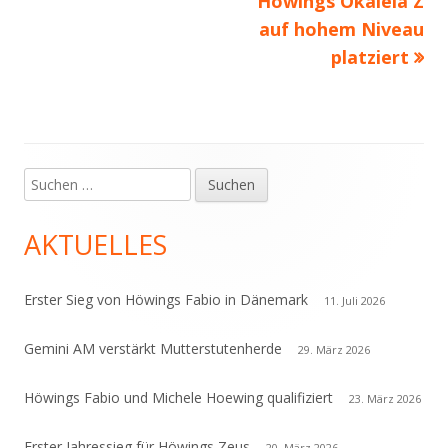
Höwings Okaleia Z
auf hohem Niveau
platziert
Suchen
Haupt-
nach:
Seitenleiste
AKTUELLES
Erster Sieg von Höwings Fabio in Dänemark
11. Juli 2026
Gemini AM verstärkt Mutterstutenherde
29. März 2026
Höwings Fabio und Michele Hoewing qualifiziert
23. März 2026
Erster Jahressieg für Höwings Zeus
20. März 2026