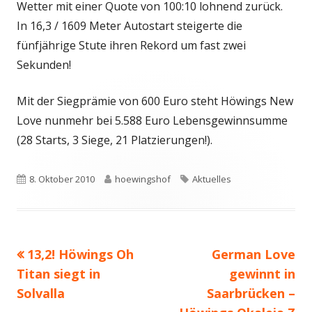
Wetter mit einer Quote von 100:10 lohnend zurück.
In 16,3 / 1609 Meter Autostart steigerte die
fünfjährige Stute ihren Rekord um fast zwei
Sekunden!
Mit der Siegprämie von 600 Euro steht Höwings New
Love nunmehr bei 5.588 Euro Lebensgewinnsumme
(28 Starts, 3 Siege, 21 Platzierungen!).
Veröffentlicht
Autor
Schlagwörter
8. Oktober 2010
hoewingshof
Aktuelles
am
Vorheriger
Nächster
13,2! Höwings Oh
German Love
Beitragsnavigation
Beitrag:
Beitrag
Titan siegt in
gewinnt in
Solvalla
Saarbrücken –