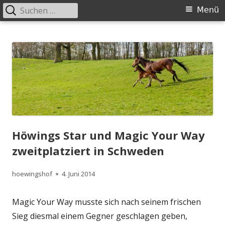
Suchen
Primäres
Menü
nach:
Menü
Springe
Höwingshof
Traberzucht seit Generationen – im Herzen des Ruhrgebiets
zum
Inhalt
Höwings Star und Magic Your Way
zweitplatziert in Schweden
Autor
Veröffentlicht
hoewingshof
4. Juni 2014
am
Magic Your Way musste sich nach seinem frischen
Sieg diesmal einem Gegner geschlagen geben,