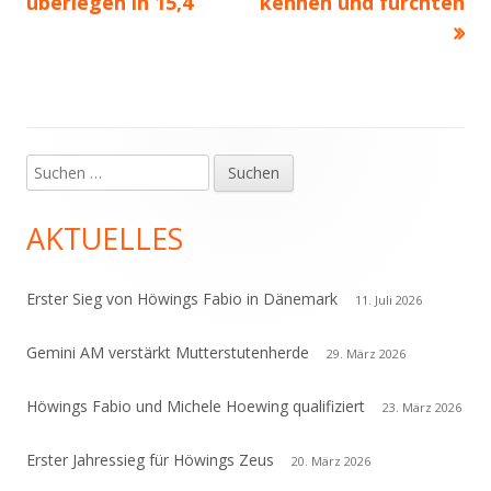
überlegen in 15,4
kennen und fürchten
Suchen
Haupt-
nach:
Seitenleiste
AKTUELLES
Erster Sieg von Höwings Fabio in Dänemark
11. Juli 2026
Gemini AM verstärkt Mutterstutenherde
29. März 2026
Höwings Fabio und Michele Hoewing qualifiziert
23. März 2026
Erster Jahressieg für Höwings Zeus
20. März 2026