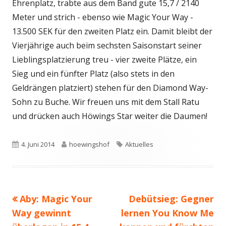
Ehrenplatz, trabte aus dem Band gute 15,7 / 2140
Meter und strich - ebenso wie Magic Your Way -
13.500 SEK für den zweiten Platz ein. Damit bleibt der
Vierjährige auch beim sechsten Saisonstart seiner
Lieblingsplatzierung treu - vier zweite Plätze, ein
Sieg und ein fünfter Platz (also stets in den
Geldrängen platziert) stehen für den Diamond Way-
Sohn zu Buche. Wir freuen uns mit dem Stall Ratu
und drücken auch Höwings Star weiter die Daumen!
Veröffentlicht
Autor
Schlagwörter
4. Juni 2014
hoewingshof
Aktuelles
am
Vorheriger
Nächster
Aby: Magic Your
Debütsieg: Gegner
Beitragsnavigation
Beitrag:
Beitrag
Way gewinnt
lernen You Know Me