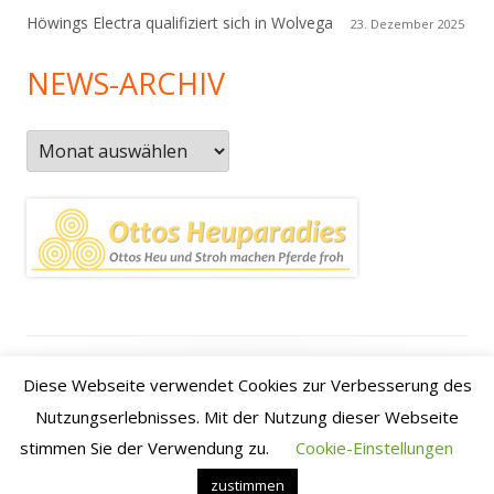
Höwings Electra qualifiziert sich in Wolvega
23. Dezember 2025
NEWS-ARCHIV
News-
Archiv
Footer
Datenschutzerklärung
|
Kontakt
|
Impressum
|
Anfahrt /
Diese Webseite verwendet Cookies zur Verbesserung des
Inhalt
how to find us
Nutzungserlebnisses. Mit der Nutzung dieser Webseite
stimmen Sie der Verwendung zu.
Cookie-Einstellungen
•
Verwendet
Tiny Framework
•
Anmelden
zustimmen