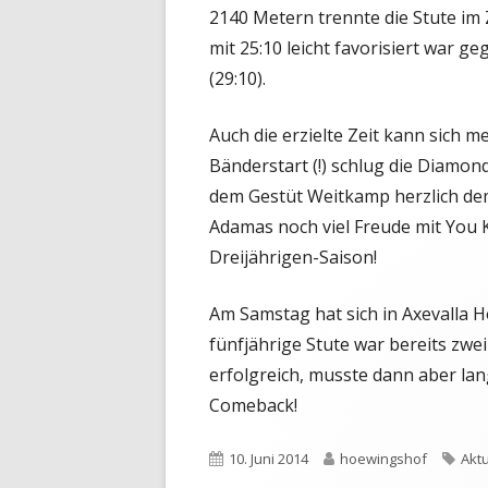
2140 Metern trennte die Stute im 
mit 25:10 leicht favorisiert war 
(29:10).
Auch die erzielte Zeit kann sich m
Bänderstart (!) schlug die Diamo
dem Gestüt Weitkamp herzlich de
Adamas noch viel Freude mit You 
Dreijährigen-Saison!
Am Samstag hat sich in Axevalla H
fünfjährige Stute war bereits zwei
erfolgreich, musste dann aber la
Comeback!
Veröffentlicht
Autor
Sch
10. Juni 2014
hoewingshof
Aktu
am