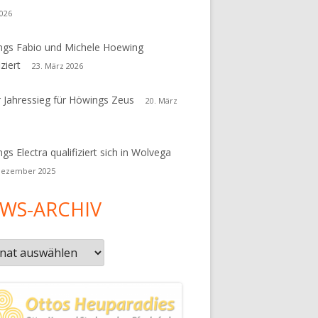
026
gs Fabio und Michele Hoewing
iziert
23. März 2026
r Jahressieg für Höwings Zeus
20. März
gs Electra qualifiziert sich in Wolvega
Dezember 2025
WS-ARCHIV
s-
iv