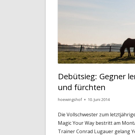
Debütsieg: Gegner l
und fürchten
Autor
Veröffentlicht
hoewingshof
10. Juni 2014
am
Die Vollschwester zum letztjähri
Magic Your Way bestritt am Monta
Trainer Conrad Lugauer gelang Y