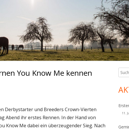
ernen You Know Me kennen
Such
Ha
nach:
Sei
AK
Erste
gen Derbystarter und Breeders Crown-Vierten
11. J
g Abend ihr erstes Rennen. In der Hand von
ou Know Me dabei ein überzeugender Sieg. Nach
Gemin