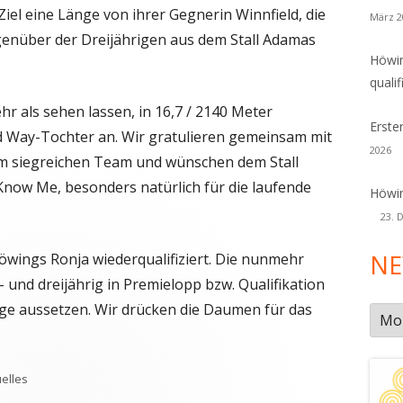
Ziel eine Länge von ihrer Gegnerin Winnfield, die
März 2
gegenüber der Dreijährigen aus dem Stall Adamas
Höwin
qualif
ehr als sehen lassen, in 16,7 / 2140 Meter
Erste
nd Way-Tochter an. Wir gratulieren gemeinsam mit
2026
m siegreichen Team und wünschen dem Stall
Know Me, besonders natürlich für die laufende
Höwin
23. 
NE
öwings Ronja wiederqualifiziert. Die nunmehr
- und dreijährig in Premielopp bzw. Qualifikation
nge aussetzen. Wir drücken die Daumen für das
New
Arch
lagwörter
elles