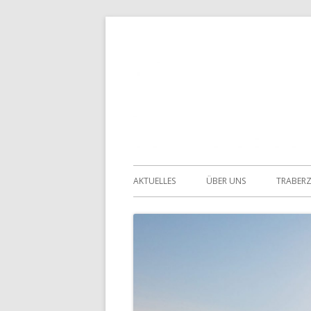
Springe
zum
Inhalt
Primäres
AKTUELLES
ÜBER UNS
TRABER
Menü