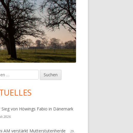
en
upt-
tenleiste
TUELLES
r Sieg von Höwings Fabio in Dänemark
uli 2026
i AM verstärkt Mutterstutenherde
29.