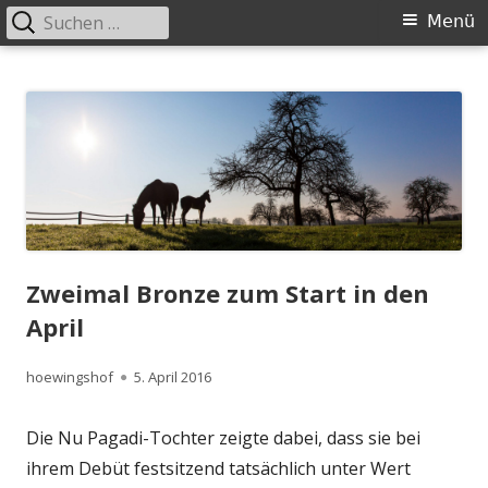
Suchen
Primäres
Menü
nach:
Menü
Springe
Höwingshof
Traberzucht seit Generationen – im Herzen des Ruhrgebiets
zum
Inhalt
Zweimal Bronze zum Start in den
April
Autor
Veröffentlicht
hoewingshof
5. April 2016
am
Die Nu Pagadi-Tochter zeigte dabei, dass sie bei
ihrem Debüt festsitzend tatsächlich unter Wert