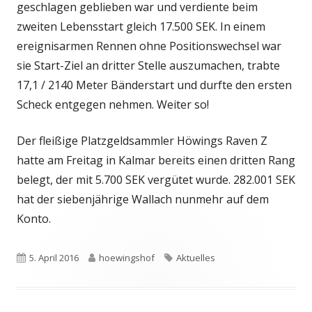
geschlagen geblieben war und verdiente beim
zweiten Lebensstart gleich 17.500 SEK. In einem
ereignisarmen Rennen ohne Positionswechsel war
sie Start-Ziel an dritter Stelle auszumachen, trabte
17,1 / 2140 Meter Bänderstart und durfte den ersten
Scheck entgegen nehmen. Weiter so!
Der fleißige Platzgeldsammler Höwings Raven Z
hatte am Freitag in Kalmar bereits einen dritten Rang
belegt, der mit 5.700 SEK vergütet wurde. 282.001 SEK
hat der siebenjährige Wallach nunmehr auf dem
Konto.
Veröffentlicht
Autor
Schlagwörter
5. April 2016
hoewingshof
Aktuelles
am