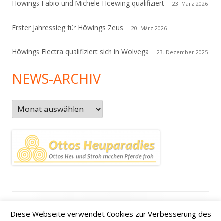
Höwings Fabio und Michele Hoewing qualifiziert
23. März 2026
Erster Jahressieg für Höwings Zeus
20. März 2026
Höwings Electra qualifiziert sich in Wolvega
23. Dezember 2025
NEWS-ARCHIV
News-
Archiv
Footer
Datenschutzerklärung
|
Kontakt
|
Impressum
|
Anfahrt /
Diese Webseite verwendet Cookies zur Verbesserung des
Inhalt