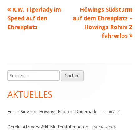
Vorheriger
Nächster
K.W. Tigerlady im
Höwings Südsturm
Beitragsnavigation
Beitrag:
Beitrag
Speed auf den
auf dem Ehrenplatz –
Ehrenplatz
Höwings Rohini Z
fahrerlos
Suchen
Haupt-
nach:
Seitenleiste
AKTUELLES
Erster Sieg von Höwings Fabio in Dänemark
11. Juli 2026
Gemini AM verstärkt Mutterstutenherde
29. März 2026