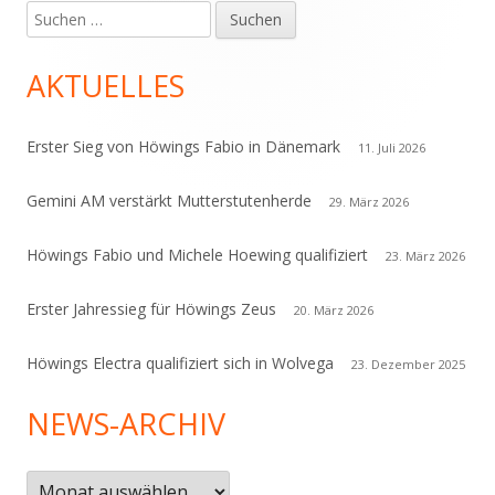
Suchen
Haupt-
nach:
Seitenleiste
AKTUELLES
Erster Sieg von Höwings Fabio in Dänemark
11. Juli 2026
Gemini AM verstärkt Mutterstutenherde
29. März 2026
Höwings Fabio und Michele Hoewing qualifiziert
23. März 2026
Erster Jahressieg für Höwings Zeus
20. März 2026
Höwings Electra qualifiziert sich in Wolvega
23. Dezember 2025
NEWS-ARCHIV
News-