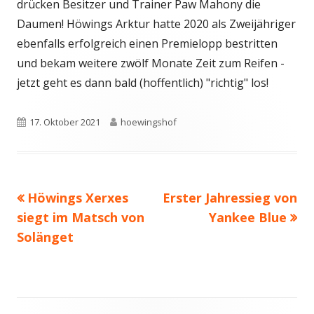
drücken Besitzer und Trainer Paw Mahony die
Daumen! Höwings Arktur hatte 2020 als Zweijähriger
ebenfalls erfolgreich einen Premielopp bestritten
und bekam weitere zwölf Monate Zeit zum Reifen -
jetzt geht es dann bald (hoffentlich) "richtig" los!
Veröffentlicht
Autor
17. Oktober 2021
hoewingshof
am
Vorheriger
Nächster
Höwings Xerxes
Erster Jahressieg von
Beitragsnavigation
Beitrag:
Beitrag
siegt im Matsch von
Yankee Blue
Solänget