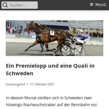
Suchen
Primäres
Menü
nach:
Menü
Springe
Höwingshof
Traberzucht seit Generationen – im Herzen des Ruhrgebiets
zum
Inhalt
Ein Premielopp und eine Quali in
Schweden
Autor
Veröffentlicht
hoewingshof
17. Oktober 2021
am
In diesem Monat stellten sich in Schweden zwei
Höwings-Nachwuchstraber auf der Rennbahn vor.