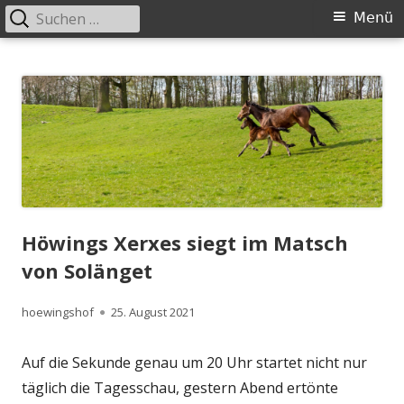
Suchen
Primäres
Menü
nach:
Menü
Springe
Höwingshof
Traberzucht seit Generationen – im Herzen des Ruhrgebiets
zum
Inhalt
Höwings Xerxes siegt im Matsch
von Solänget
Autor
Veröffentlicht
hoewingshof
25. August 2021
am
Auf die Sekunde genau um 20 Uhr startet nicht nur
täglich die Tagesschau, gestern Abend ertönte