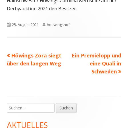
Halbschwester Höwings Carolina wechselte auf der
Derbyauktion 2021 den Besitzer.
Veröffentlicht
Autor
25. August 2021
hoewingshof
am
Vorheriger
Nächster
Höwings Zora siegt
Ein Premielopp und
Beitragsnavigation
Beitrag:
Beitrag
über den langen Weg
eine Quali in
Schweden
Suchen
Haupt-
nach:
Seitenleiste
AKTUELLES