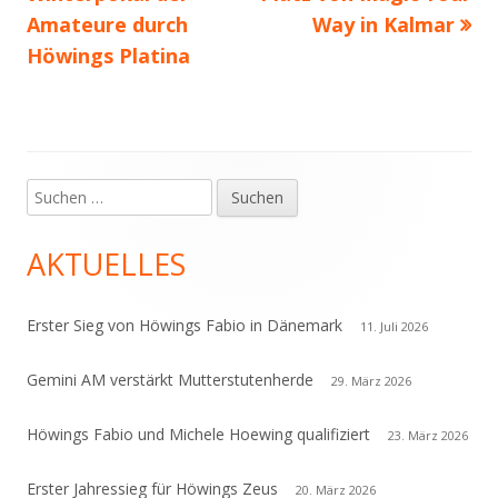
Amateure durch
Way in Kalmar
Höwings Platina
Suchen
Haupt-
nach:
Seitenleiste
AKTUELLES
Erster Sieg von Höwings Fabio in Dänemark
11. Juli 2026
Gemini AM verstärkt Mutterstutenherde
29. März 2026
Höwings Fabio und Michele Hoewing qualifiziert
23. März 2026
Erster Jahressieg für Höwings Zeus
20. März 2026