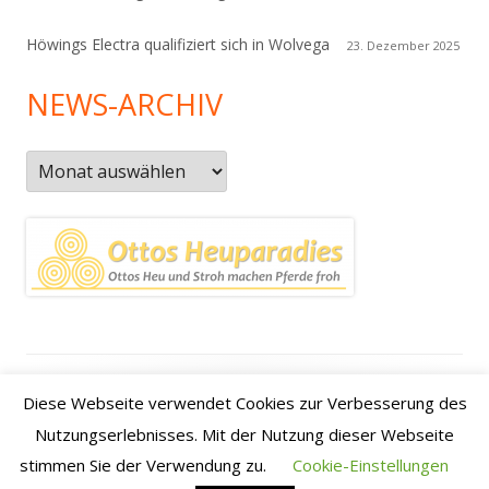
Höwings Electra qualifiziert sich in Wolvega
23. Dezember 2025
NEWS-ARCHIV
News-
Archiv
Footer
Datenschutzerklärung
|
Kontakt
|
Impressum
|
Anfahrt /
Diese Webseite verwendet Cookies zur Verbesserung des
Inhalt
how to find us
Nutzungserlebnisses. Mit der Nutzung dieser Webseite
stimmen Sie der Verwendung zu.
Cookie-Einstellungen
•
Verwendet
Tiny Framework
•
Anmelden