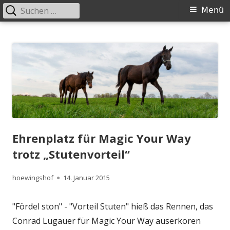
Suchen
Primäres
Menü
nach:
Menü
Springe
Höwingshof
Traberzucht seit Generationen – im Herzen des Ruhrgebiets
zum
Inhalt
Ehrenplatz für Magic Your Way
trotz „Stutenvorteil“
Autor
Veröffentlicht
hoewingshof
14. Januar 2015
am
"Fördel ston" - "Vorteil Stuten" hieß das Rennen, das
Conrad Lugauer für Magic Your Way auserkoren