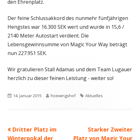
den Ehrenplatz.
Der feine Schlussakkord des nunmehr fünfjährigen
Hengstes war 16.300 SEK wert und wurde in 15,6 /
2140 Meter Autostart verdient. Die
Lebensgewinnsumme von Magic Your Way beträgt
nun 227.951 SEK.
Wir gratulieren Stall Adamas und dem Team Lugauer
herzlich zu dieser feinen Leistung - weiter so!
Veröffentlicht
Autor
Schlagwörter
14. Januar 2015
hoewingshof
Aktuelles
am
Vorheriger
Nächster
Dritter Platz im
Starker Zweiter
Beitragsnavigation
Beitrag:
Beitrag
Winterpokal der
Platz von Magic Your