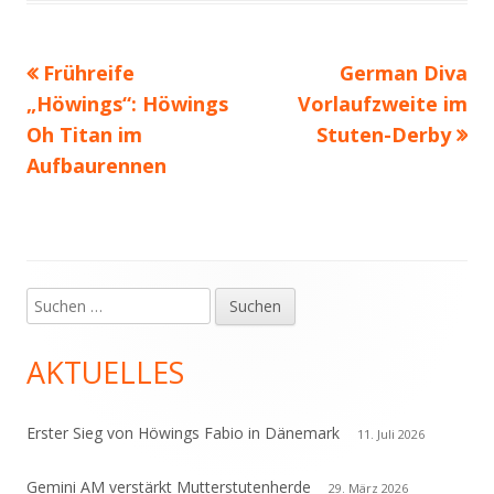
Vorheriger
Nächster
Frühreife
German Diva
Beitragsnavigation
Beitrag:
Beitrag
„Höwings“: Höwings
Vorlaufzweite im
Oh Titan im
Stuten-Derby
Aufbaurennen
Suchen
Haupt-
nach:
Seitenleiste
AKTUELLES
Erster Sieg von Höwings Fabio in Dänemark
11. Juli 2026
Gemini AM verstärkt Mutterstutenherde
29. März 2026