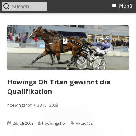
Suchen
Primäres
Menü
nach:
Menü
Springe
Höwingshof
Traberzucht seit Generationen – im Herzen des Ruhrgebiets
zum
Inhalt
Höwings Oh Titan gewinnt die
Qualifikation
Autor
Veröffentlicht
hoewingshof
28. Juli 2008
am
Veröffentlicht
Autor
Schlagwörter
28. Juli 2008
hoewingshof
Aktuelles
am