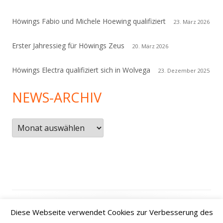
Höwings Fabio und Michele Hoewing qualifiziert
23. März 2026
Erster Jahressieg für Höwings Zeus
20. März 2026
Höwings Electra qualifiziert sich in Wolvega
23. Dezember 2025
NEWS-ARCHIV
News-
Archiv
Footer
Datenschutzerklärung
|
Kontakt
|
Impressum
|
Anfahrt /
Diese Webseite verwendet Cookies zur Verbesserung des
Inhalt
how to find us