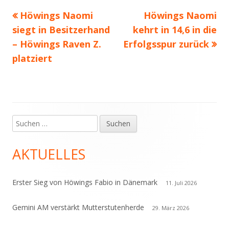
Vorheriger
Nächster
Höwings Naomi
Höwings Naomi
Beitragsnavigation
Beitrag:
Beitrag
siegt in Besitzerhand
kehrt in 14,6 in die
– Höwings Raven Z.
Erfolgsspur zurück
platziert
Suchen
Haupt-
nach:
Seitenleiste
AKTUELLES
Erster Sieg von Höwings Fabio in Dänemark
11. Juli 2026
Gemini AM verstärkt Mutterstutenherde
29. März 2026