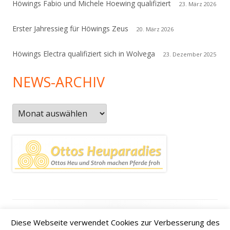
Höwings Fabio und Michele Hoewing qualifiziert
23. März 2026
Erster Jahressieg für Höwings Zeus
20. März 2026
Höwings Electra qualifiziert sich in Wolvega
23. Dezember 2025
NEWS-ARCHIV
News-
Archiv
Footer
Datenschutzerklärung
|
Kontakt
|
Impressum
|
Anfahrt /
Diese Webseite verwendet Cookies zur Verbesserung des
Inhalt