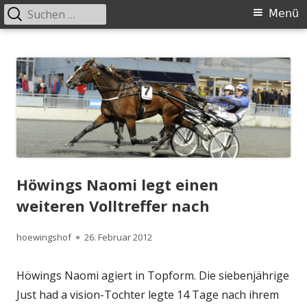
Suchen
Primäres
Menü
nach:
Menü
Springe
Höwingshof
Traberzucht seit Generationen – im Herzen des Ruhrgebiets
zum
Inhalt
Höwings Naomi legt einen
weiteren Volltreffer nach
Autor
Veröffentlicht
hoewingshof
26. Februar 2012
am
Höwings Naomi agiert in Topform. Die siebenjährige
Just had a vision-Tochter legte 14 Tage nach ihrem