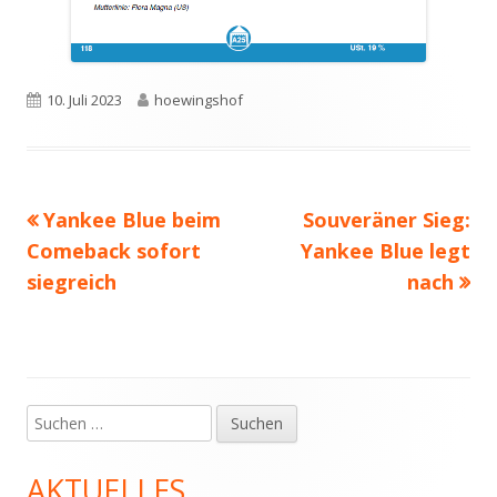
Veröffentlicht
Autor
10. Juli 2023
hoewingshof
am
Vorheriger
Nächster
Yankee Blue beim
Souveräner Sieg:
Beitragsnavigation
Beitrag:
Beitrag
Comeback sofort
Yankee Blue legt
siegreich
nach
Suchen
Haupt-
nach:
Seitenleiste
AKTUELLES