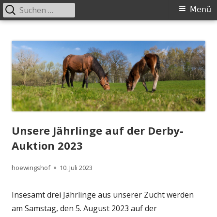
Suchen
Primäres
Menü
nach:
Menü
Springe
Höwingshof
Traberzucht seit Generationen – im Herzen des Ruhrgebiets
zum
Inhalt
Unsere Jährlinge auf der Derby-
Auktion 2023
Autor
Veröffentlicht
hoewingshof
10. Juli 2023
am
Insesamt drei Jährlinge aus unserer Zucht werden
am Samstag, den 5. August 2023 auf der