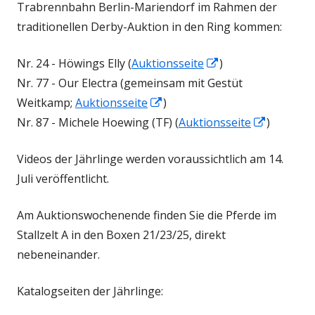
Trabrennbahn Berlin-Mariendorf im Rahmen der
traditionellen Derby-Auktion in den Ring kommen:
In
Nr. 24 - Höwings Elly (
Auktionsseite
)
neuem
Nr. 77 - Our Electra (gemeinsam mit Gestüt
In
Fenster
Weitkamp;
Auktionsseite
)
neuem
öffnen
In
Nr. 87 - Michele Hoewing (TF) (
Auktionsseite
)
Fenster
neuem
Videos der Jährlinge werden voraussichtlich am 14.
öffnen
Fenster
Juli veröffentlicht.
öffnen
Am Auktionswochenende finden Sie die Pferde im
Stallzelt A in den Boxen 21/23/25, direkt
nebeneinander.
Katalogseiten der Jährlinge: