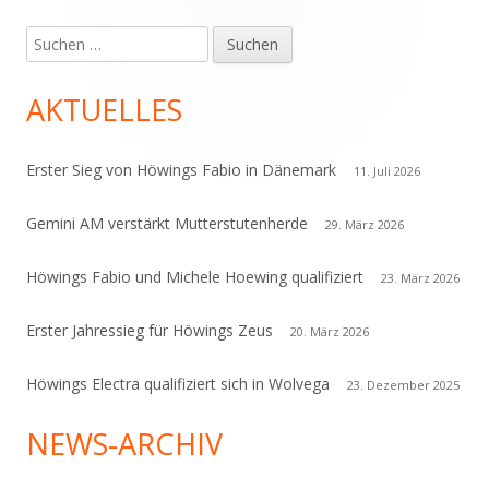
Suchen
Haupt-
nach:
Seitenleiste
AKTUELLES
Erster Sieg von Höwings Fabio in Dänemark
11. Juli 2026
Gemini AM verstärkt Mutterstutenherde
29. März 2026
Höwings Fabio und Michele Hoewing qualifiziert
23. März 2026
Erster Jahressieg für Höwings Zeus
20. März 2026
Höwings Electra qualifiziert sich in Wolvega
23. Dezember 2025
NEWS-ARCHIV