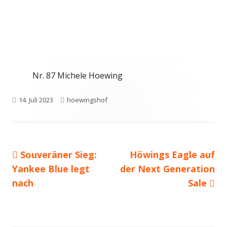
Nr. 87 Michele Hoewing
Veröffentlicht
Autor
14. Juli 2023
hoewingshof
am
Vorheriger
Nächster
Souveräner Sieg:
Höwings Eagle auf
Beitragsnavigation
Beitrag:
Beitrag
Yankee Blue legt
der Next Generation
nach
Sale