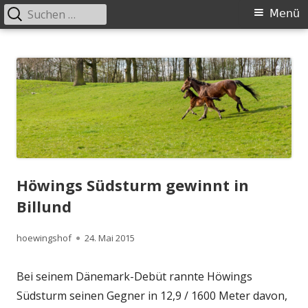
Suchen
Primäres
Menü
nach:
Menü
Springe
Höwingshof
Traberzucht seit Generationen – im Herzen des Ruhrgebiets
zum
Inhalt
Höwings Südsturm gewinnt in
Billund
Autor
Veröffentlicht
hoewingshof
24. Mai 2015
am
Bei seinem Dänemark-Debüt rannte Höwings
Südsturm seinen Gegner in 12,9 / 1600 Meter davon,