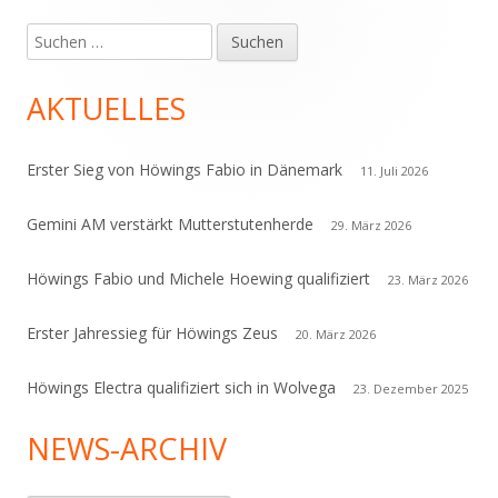
Suchen
Haupt-
nach:
Seitenleiste
AKTUELLES
Erster Sieg von Höwings Fabio in Dänemark
11. Juli 2026
Gemini AM verstärkt Mutterstutenherde
29. März 2026
Höwings Fabio und Michele Hoewing qualifiziert
23. März 2026
Erster Jahressieg für Höwings Zeus
20. März 2026
Höwings Electra qualifiziert sich in Wolvega
23. Dezember 2025
NEWS-ARCHIV