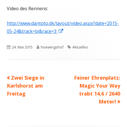
Video des Rennens:
http://www.dantoto.dk/layout/video.aspx?date=2015-
In
05-24&track=bi&race=3
neuem
Fenster
Veröffentlicht
Autor
Schlagwörter
24. Mai 2015
hoewingshof
Aktuelles
öffnen
am
Vorheriger
Nächster
Zwei Siege in
Feiner Ehrenplatz:
Beitragsnavigation
Beitrag:
Beitrag
Karlshorst am
Magic Your Way
Freitag
trabt 14,6 / 2640
Meter!