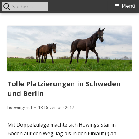
Suchen
Primäres
Menü
nach:
Menü
Springe
Höwingshof
Traberzucht seit Generationen – im Herzen des Ruhrgebiets
zum
Inhalt
Tolle Platzierungen in Schweden
und Berlin
Autor
Veröffentlicht
hoewingshof
18. Dezember 2017
am
Mit Doppelzulage machte sich Höwings Star in
Boden auf den Weg, lag bis in den Einlauf (!) an