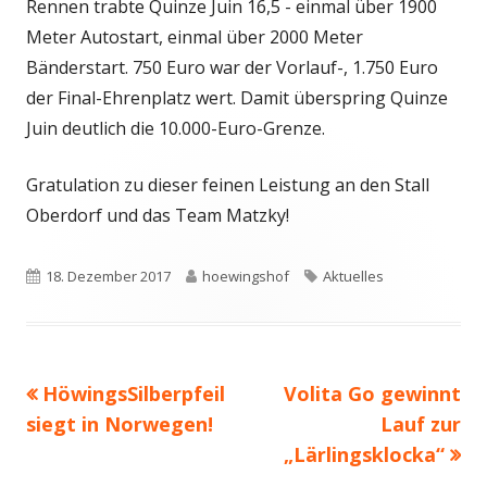
Rennen trabte Quinze Juin 16,5 - einmal über 1900
Meter Autostart, einmal über 2000 Meter
Bänderstart. 750 Euro war der Vorlauf-, 1.750 Euro
der Final-Ehrenplatz wert. Damit überspring Quinze
Juin deutlich die 10.000-Euro-Grenze.
Gratulation zu dieser feinen Leistung an den Stall
Oberdorf und das Team Matzky!
Veröffentlicht
Autor
Schlagwörter
18. Dezember 2017
hoewingshof
Aktuelles
am
Vorheriger
Nächster
HöwingsSilberpfeil
Volita Go gewinnt
Beitragsnavigation
Beitrag:
Beitrag
siegt in Norwegen!
Lauf zur
„Lärlingsklocka“