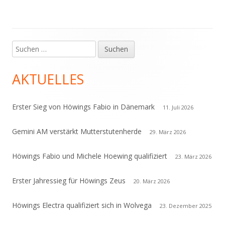
Suchen
Haupt-
nach:
Seitenleiste
AKTUELLES
Erster Sieg von Höwings Fabio in Dänemark
11. Juli 2026
Gemini AM verstärkt Mutterstutenherde
29. März 2026
Höwings Fabio und Michele Hoewing qualifiziert
23. März 2026
Erster Jahressieg für Höwings Zeus
20. März 2026
Höwings Electra qualifiziert sich in Wolvega
23. Dezember 2025