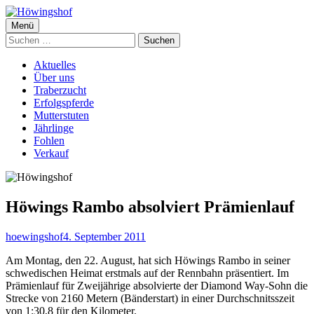
Springe
zum
Primäres
Menü
Höwingshof
Traberzucht seit Generationen – im Herzen des Ruhrgebiets
Inhalt
Suchen
Menü
nach:
Aktuelles
Über uns
Traberzucht
Erfolgspferde
Mutterstuten
Jährlinge
Fohlen
Verkauf
Höwings Rambo absolviert Prämienlauf
Autor
Veröffentlicht
hoewingshof
4. September 2011
am
Am Montag, den 22. August, hat sich Höwings Rambo in seiner
schwedischen Heimat erstmals auf der Rennbahn präsentiert. Im
Prämienlauf für Zweijährige absolvierte der Diamond Way-Sohn die
Strecke von 2160 Metern (Bänderstart) in einer Durchschnitsszeit
von 1:30,8 für den Kilometer.