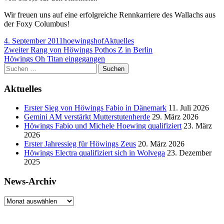
Wir freuen uns auf eine erfolgreiche Rennkarriere des Wallachs aus
der Foxy Columbus!
Veröffentlicht
Autor
Schlagwörter
4. September 2011
hoewingshof
Aktuelles
am
Beitragsnavigation
Vorheriger
Zweiter Rang von Höwings Pothos Z in Berlin
Beitrag:
Nächster
Höwings Oh Titan eingegangen
Beitrag
Haupt-
Suchen
nach:
Seitenleiste
Aktuelles
Erster Sieg von Höwings Fabio in Dänemark
11. Juli 2026
Gemini AM verstärkt Mutterstutenherde
29. März 2026
Höwings Fabio und Michele Hoewing qualifiziert
23. März
2026
Erster Jahressieg für Höwings Zeus
20. März 2026
Höwings Electra qualifiziert sich in Wolvega
23. Dezember
2025
News-Archiv
News-
Archiv