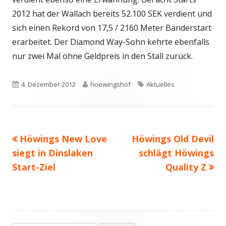
2012 hat der Wallach bereits 52.100 SEK verdient und
sich einen Rekord von 17,5 / 2160 Meter Bänderstart
erarbeitet. Der Diamond Way-Sohn kehrte ebenfalls
nur zwei Mal ohne Geldpreis in den Stall zurück.
Veröffentlicht
Autor
Schlagwörter
4. Dezember 2012
hoewingshof
Aktuelles
am
Vorheriger
Nächster
Höwings New Love
Höwings Old Devil
Beitragsnavigation
Beitrag:
Beitrag
siegt in Dinslaken
schlägt Höwings
Start-Ziel
Quality Z