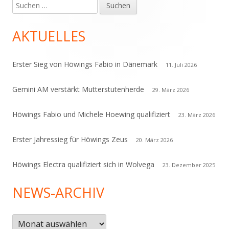
Suchen
Haupt-
nach:
Seitenleiste
AKTUELLES
Erster Sieg von Höwings Fabio in Dänemark
11. Juli 2026
Gemini AM verstärkt Mutterstutenherde
29. März 2026
Höwings Fabio und Michele Hoewing qualifiziert
23. März 2026
Erster Jahressieg für Höwings Zeus
20. März 2026
Höwings Electra qualifiziert sich in Wolvega
23. Dezember 2025
NEWS-ARCHIV
News-