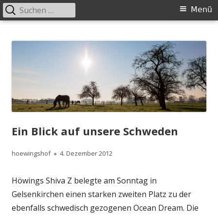
Suchen
Primäres
Menü
nach:
Menü
Springe
Höwingshof
Traberzucht seit Generationen – im Herzen des Ruhrgebiets
zum
Inhalt
Ein Blick auf unsere Schweden
Autor
Veröffentlicht
hoewingshof
4. Dezember 2012
am
Höwings Shiva Z belegte am Sonntag in
Gelsenkirchen einen starken zweiten Platz zu der
ebenfalls schwedisch gezogenen Ocean Dream. Die