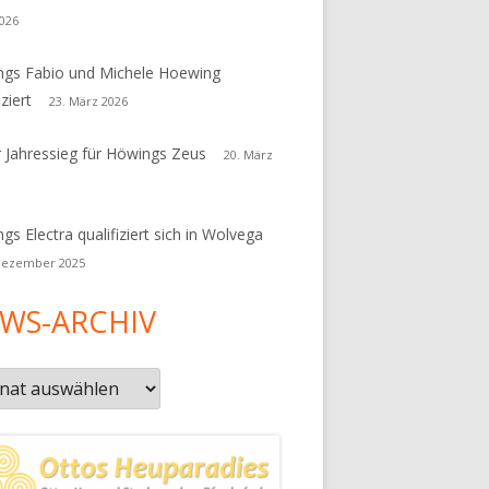
026
gs Fabio und Michele Hoewing
iziert
23. März 2026
r Jahressieg für Höwings Zeus
20. März
gs Electra qualifiziert sich in Wolvega
Dezember 2025
WS-ARCHIV
s-
iv