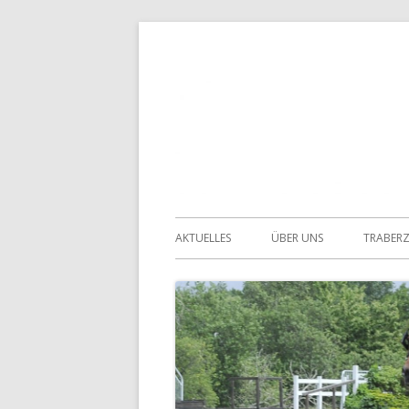
Springe
zum
Inhalt
Primäres
AKTUELLES
ÜBER UNS
TRABER
Menü