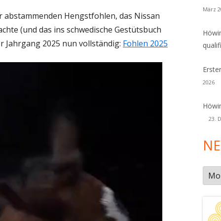
März 2
iar abstammenden Hengstfohlen, das Nissan
rachte (und das ins schwedische Gestütsbuch
Höwin
ner Jahrgang 2025 nun vollständig:
Fohlen 2025
qualif
Erste
2026
Höwin
23. 
NE
New
Arch