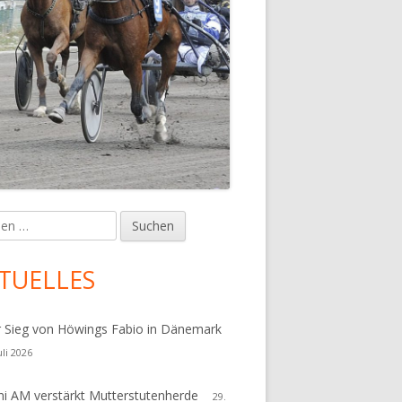
en
upt-
tenleiste
TUELLES
r Sieg von Höwings Fabio in Dänemark
uli 2026
i AM verstärkt Mutterstutenherde
29.