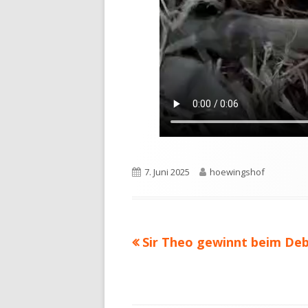
Veröffentlicht
Autor
7. Juni 2025
hoewingshof
am
Vorheriger
Sir Theo gewinnt beim Deb
Beitragsnavigation
Beitrag: