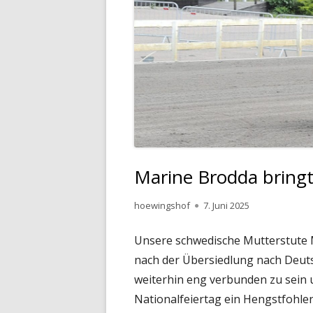
Marine Brodda bringt
Autor
Veröffentlicht
hoewingshof
7. Juni 2025
am
Unsere schwedische Mutterstute 
nach der Übersiedlung nach Deuts
weiterhin eng verbunden zu sein
Nationalfeiertag ein Hengstfohlen 