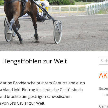
 Hengstfohlen zur Welt
Such
Ha
nach:
Sei
AK
Marine Brodda scheint ihrem Geburtsland auch
Erste
chland inkl. Eintrag ins deutsche Gestütsbuch
11. J
 und brachte am gestrigen schwedischen
von SJ's Caviar zur Welt.
Gemin